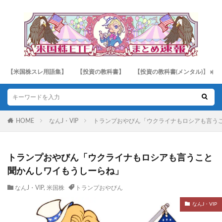
【米国株スレ用語集】
【投資の教科書】
【投資の教科書(メンタル)】
HOME
なんJ・VIP
トランプおやびん「ウクライナもロシアも言う
トランプおやびん「ウクライナもロシアも言うこと
聞かんしワイもうしーらね」
なんJ・VIP
,
米国株
トランプおやびん
なんJ・VIP