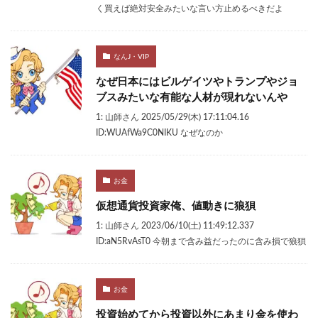
く買えば絶対安全みたいな言い方止めるべきだよ
なんJ・VIP
なぜ日本にはビルゲイツやトランプやジョ
ブスみたいな有能な人材が現れないんや
1: 山師さん 2025/05/29(木) 17:11:04.16
ID:WUAfWa9C0NIKU なぜなのか
お金
仮想通貨投資家俺、値動きに狼狽
1: 山師さん 2023/06/10(土) 11:49:12.337
ID:aN5RvAsT0 今朝まで含み益だったのに含み損で狼狽
お金
投資始めてから投資以外にあまり金を使わ