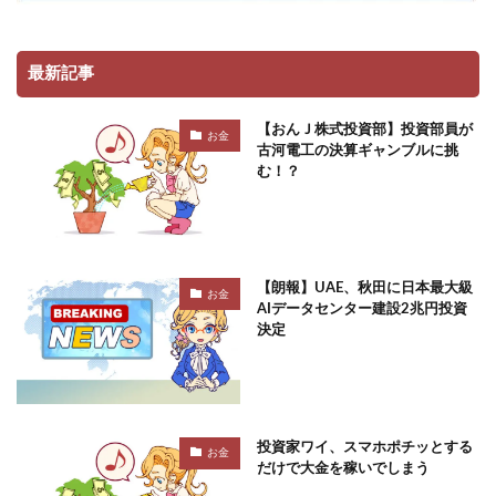
最新記事
【おんＪ株式投資部】投資部員が
お金
古河電工の決算ギャンブルに挑
む！？
【朗報】UAE、秋田に日本最大級
お金
AIデータセンター建設2兆円投資
決定
投資家ワイ、スマホポチッとする
お金
だけで大金を稼いでしまう