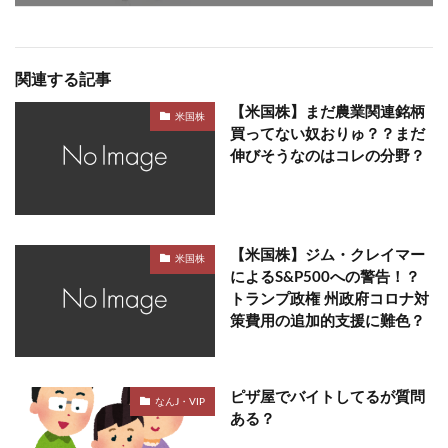
関連する記事
【米国株】まだ農業関連銘柄
米国株
買ってない奴おりゅ？？まだ
伸びそうなのはコレの分野？
【米国株】ジム・クレイマー
米国株
によるS&P500への警告！？
トランプ政権 州政府コロナ対
策費用の追加的支援に難色？
ピザ屋でバイトしてるが質問
なんJ・VIP
ある？