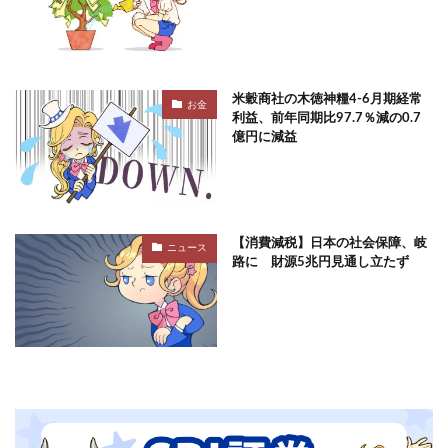
米穀商社の木徳神糧4-6月期経常
お金
利益、前年同期比97.7％減の0.7
億円に減益
【消費減税】日本の社会保障、岐
ニュース
路に 財源5兆円見通し立たず