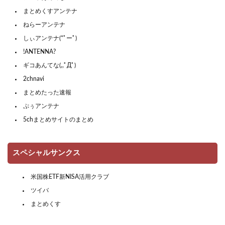
まとめくすアンテナ
ねらーアンテナ
しぃアンテナ(*ﾟーﾟ)
!ANTENNA?
ギコあんてな(,,ﾟДﾟ)
2chnavi
まとめたった速報
ぷぅアンテナ
5chまとめサイトのまとめ
スペシャルサンクス
米国株ETF新NISA活用クラブ
ツイバ
まとめくす