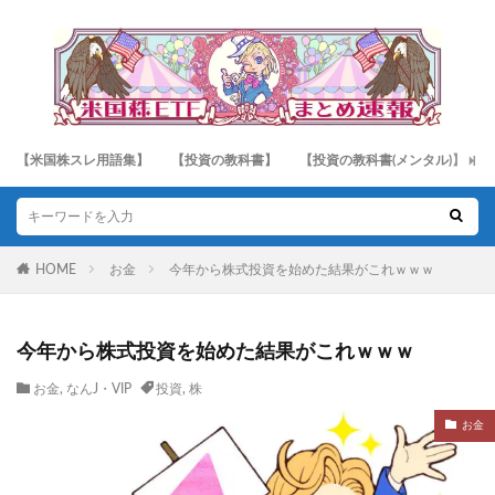
【米国株スレ用語集】
【投資の教科書】
【投資の教科書(メンタル)】
HOME
お金
今年から株式投資を始めた結果がこれｗｗｗ
今年から株式投資を始めた結果がこれｗｗｗ
お金
,
なんJ・VIP
投資
,
株
お金