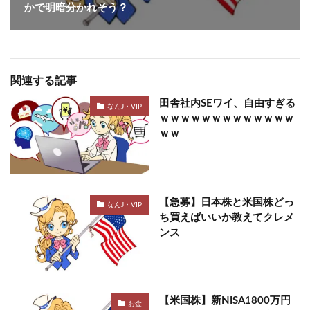
かで明暗分かれそう？
関連する記事
田舎社内SEワイ、自由すぎる
なんJ・VIP
ｗｗｗｗｗｗｗｗｗｗｗｗｗ
ｗｗ
【急募】日本株と米国株どっ
なんJ・VIP
ち買えばいいか教えてクレメ
ンス
【米国株】新NISA1800万円
お金