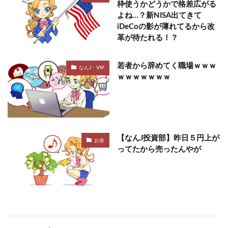
枠使うかどうかで格差広がる
よね…？新NISA出てきて
iDeCoの影が薄れてるから改
革が待たれる！？
若者から辞めてく職場ｗｗｗ
なんJ・VIP
ｗｗｗｗｗｗｗ
【なんJ投資部】昨日５円上が
お金
ってたから売ったんやが