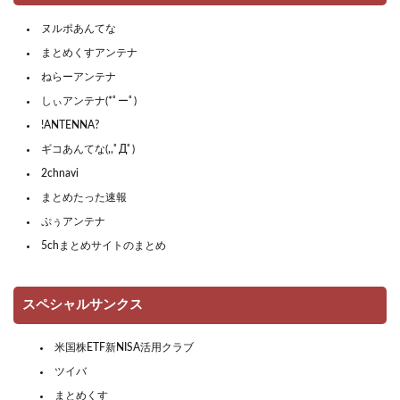
ヌルポあんてな
まとめくすアンテナ
ねらーアンテナ
しぃアンテナ(*ﾟーﾟ)
!ANTENNA?
ギコあんてな(,,ﾟДﾟ)
2chnavi
まとめたった速報
ぷぅアンテナ
5chまとめサイトのまとめ
スペシャルサンクス
米国株ETF新NISA活用クラブ
ツイバ
まとめくす