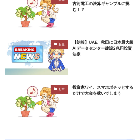
古河電工の決算ギャンブルに挑
む！？
【朗報】UAE、秋田に日本最大級
お金
AIデータセンター建設2兆円投資
決定
投資家ワイ、スマホポチッとする
お金
だけで大金を稼いでしまう