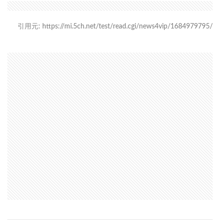
引用元: https://mi.5ch.net/test/read.cgi/news4vip/1684979795/