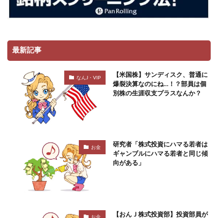
最新記事
【米国株】サンディスク、普通に
なんJ・VIP
爆裂決算なのにね…！？部員は個
別株の生涯収支プラスなんか？
研究者「株式投資にハマる若者は
お金
ギャンブルにハマる若者と同じ傾
向がある」
【おんＪ株式投資部】投資部員が
お金