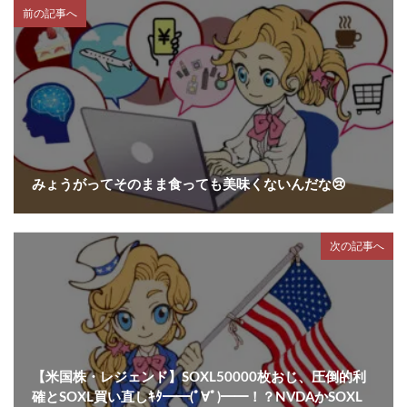
前の記事へ
みょうがってそのまま食っても美味くないんだな😢
次の記事へ
【米国株・レジェンド】SOXL50000枚おじ、圧倒的利
確とSOXL買い直しｷﾀ━━(ﾟ∀ﾟ)━━！？NVDAかSOXL