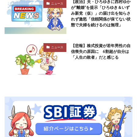
【政治】夫・ひろゆきに西村ゆか
ニュース
が“離婚”を提示「ひろゆき＆いず
み新党（仮）」の届け出を知らさ
れず激怒「信頼関係が保てない状
態で夫婦を続けるのは無理」
【悲報】株式投資が若年男性の自
ニュース
信喪失の原因に 6割超が自分は
「人生の敗者」だと感じる