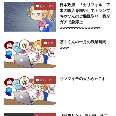
日本政府、「カリフォルニア
なんJ・VIP
米の輸入を増やしてトランプ
おやびんのご機嫌取り」案が
ガチで急浮上
wwwwwwwwwwwww
ぼくくんの一月の残業時間
お金
www
サツマイモの天ぷら←これ
なんJ・VIP
【悲報】なんJ原油部、死亡