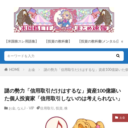
【米国株スレ用語集】
【投資の教科書】
【投資の教科書(メンタル)】
HOME
お金
謎の勢力「信用取引だけはするな」資産100億築いた
謎の勢力「信用取引だけはするな」資産100億築い
た個人投資家「信用取引しないのは考えられない」
お金
,
なんJ・VIP
信用取引
,
投資
,
株
お金