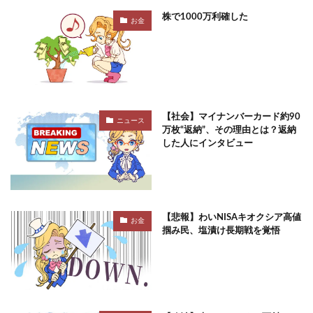
株で1000万利確した
お金
【社会】マイナンバーカード約90
ニュース
万枚“返納”、その理由とは？返納
した人にインタビュー
【悲報】わいNISAキオクシア高値
お金
掴み民、塩漬け長期戦を覚悟