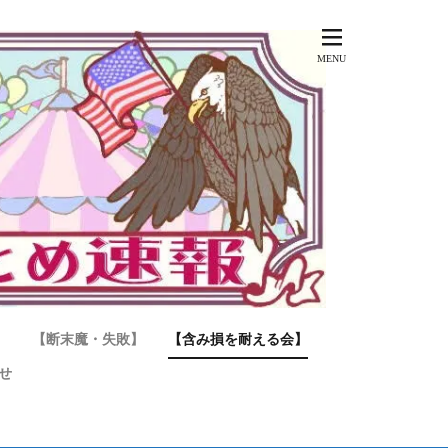
】
【断末魔・失敗】
【含み損を耐える会】
せ