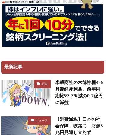
最新記事
米穀商社の木徳神糧4-6
お金
月期経常利益、前年同
期比97.7％減の0.7億円
に減益
【消費減税】日本の社
ニュース
会保障、岐路に 財源5
兆円見通し立たず