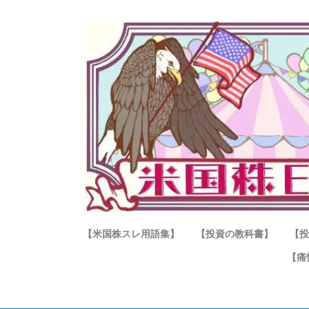
【米国株スレ用語集】
【投資の教科書】
【投
【痛