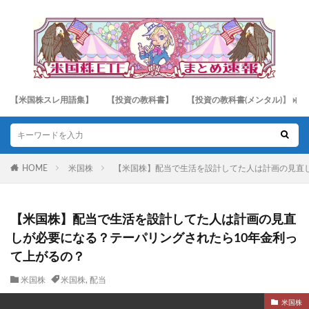
【米国株スレ用語集】
【投資の教科書】
【投資の教科書(メンタル)】
HOME
米国株
【米国株】配当で生活を設計してた人は計画の見直
【米国株】配当で生活を設計してた人は計画の見直
しが必要になる？テーパリングされたら10年金利っ
て上がるの？
米国株
米国株
,
配当
米国株