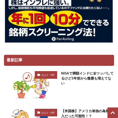
最新記事
NISAで満額インドに全ツッパして
なんJ・VIP
るけど3年前から微塵も増えてな
い
【米国株】アメリカ単独の為替介
なんJ・VIP
入だった可能性！？