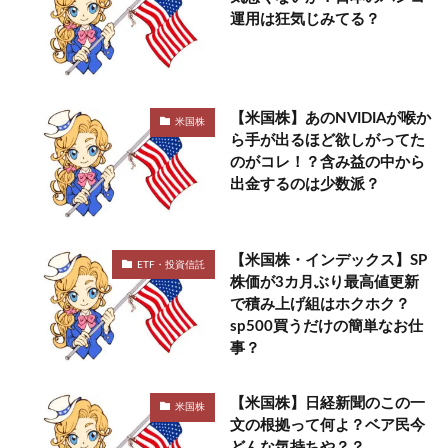
運用は狂気じみてる？
【米国株】あのNVIDIAが喉か
米国株
ら手が出るほど欲しがってた
のがコレ！？含み益の中から
出金するのは少数派？
【米国株・インデックス】SP
ETF・投資信託
株価が3カ月ぶり最高値更新
で積み上げ組はホクホク？
sp500買うだけの簡単なお仕
事？
【米国株】日経新聞のこの一
米国株
文の根拠って何よ？ベア民今
どんな気持ちや？？