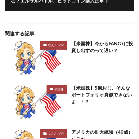
な？エルサルバドル、ビットコイン購入は草？
関連する記事
【米国株】今からFANG+に投
なんJ・VIP
資し出すのって遅い？
【米国株】5億おじ、そんな
米国株
ポートフォリオ真似できない
よ…！？
アメリカの副大統領（40歳）
なんJ・VIP