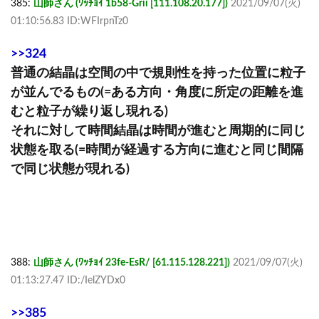
385:
山師さん (ﾜｯﾁｮｲ 1b58-Grii [111.108.20.177])
2021/09/07(火)
01:10:56.83 ID:WFIrpnTz0
>>324
普通の結晶は空間の中で規則性を持った位置に粒子
が並んでるもの(=ある方向・角度に所定の距離を進
むと粒子が繰り返し現れる)
それに対して時間結晶は時間が進むと周期的に同じ
状態を取る(=時間が経過する方向に進むと同じ間隔
で同じ状態が現れる)
388:
山師さん (ﾜｯﾁｮｲ 23fe-EsR/ [61.115.128.221])
2021/09/07(火)
01:13:27.47 ID:/IelZYDx0
>>385