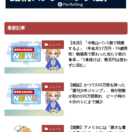
最新記事
【生活】「今晩はパン1個で我慢
ニュース
するよ」〈年金月17万円・74歳男
性〉物価高で変わった当たり前の
食卓…「1食抜けば、数百円は使わ
ずに済む」
【雑誌】かつて650万部を誇った
ニュース
「週刊少年ジャンプ」、発行部数
が初の100万部割れ ピーク時の
４分の１にまで減少
【国際】アメリカには「膨大な量
ニュース