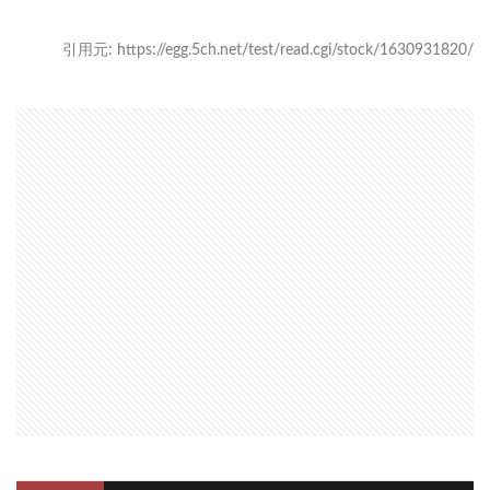
引用元: https://egg.5ch.net/test/read.cgi/stock/1630931820/