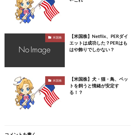
←これ
【米国株】Netflix、PERダイ
米国株
エットは成功した？PERはも
はや飾りでしかない？
【米国株】犬・猫・鳥、ペッ
米国株
トを飼うと情緒が安定す
る！？
コメントを書く