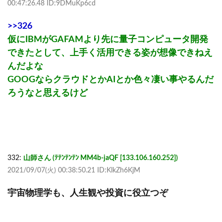
00:47:26.48 ID:9DMuKp6cd
>>326
仮にIBMがGAFAMより先に量子コンピュータ開発
できたとして、上手く活用できる姿が想像できねえ
んだよな
GOOGならクラウドとかAIとか色々凄い事やるんだ
ろうなと思えるけど
332:
山師さん (ﾃﾃﾝﾃﾝﾃﾝ MM4b-jaQF [133.106.160.252])
2021/09/07(火) 00:38:50.21 ID:KlkZh6KjM
宇宙物理学も、人生観や投資に役立つぞ