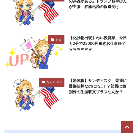
の兵器がある」トランプおやびん
が主張 在庫枯渇の報道受け
【化け物出現】わい投資家、今日
お金
も2分で25000円稼ぎお仕事終了
ｗｗｗｗｗｗ
【米国株】サンディスク、普通に
なんJ・VIP
爆裂決算なのにね…！？部員は個
別株の生涯収支プラスなんか？