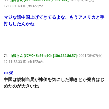
68:
山師さん (ｽｯﾌﾟ Sd03-YVGv [1.72.2.249])
2021/09/07(火)
12:08:30.63 ID:/tv327jmd
マジな話中国上げてきてるよな、もうアメリカと手
打ちしたんかね
74:
山師さん (ｱｳｱｳｳｰ Sa69-q90h [106.132.86.57])
2021/09/07(火)
12:11:53.33 ID:k4f1FZaVa
>>68
中国は規制当局が株価を気にした動きとか発言はじ
めたのが大きいね