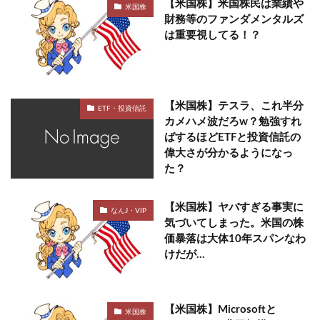
【米国株】米国株民は業績や
米国株
財務等のファンダメンタルズ
は重要視してる！？
【米国株】テスラ、これ半分
ETF・投資信託
カメハメ波だろw？勉強すれ
ばするほどETFと投資信託の
偉大さが分かるようになっ
た？
【米国株】ヤバすぎる事実に
なんJ・VIP
気づいてしまった。米国の株
価暴落は大体10年スパンなわ
けだが…
【米国株】Microsoftと
米国株