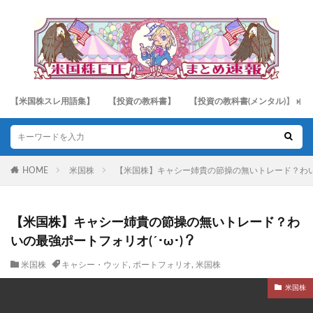
【米国株スレ用語集】
【投資の教科書】
【投資の教科書(メンタル)】
HOME
米国株
【米国株】キャシー姉貴の節操の無いトレード？わいの
【米国株】キャシー姉貴の節操の無いトレード？わ
いの最強ポートフォリオ(´･ω･)？
米国株
キャシー・ウッド
,
ポートフォリオ
,
米国株
米国株