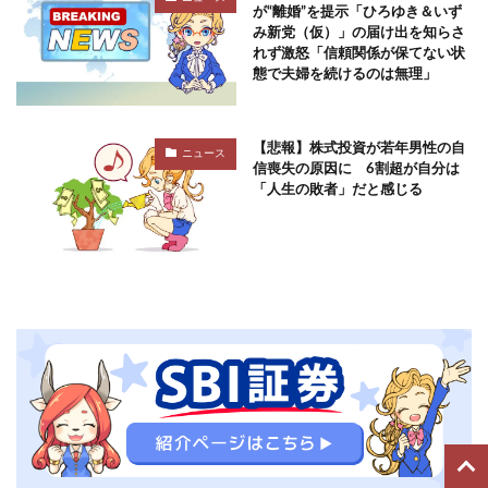
が“離婚”を提示「ひろゆき＆いず
み新党（仮）」の届け出を知らさ
れず激怒「信頼関係が保てない状
態で夫婦を続けるのは無理」
【悲報】株式投資が若年男性の自
ニュース
信喪失の原因に 6割超が自分は
「人生の敗者」だと感じる