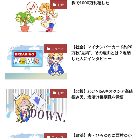
株で1000万利確した
お金
【社会】マイナンバーカード約90
ニュース
万枚“返納”、その理由とは？返納
した人にインタビュー
【悲報】わいNISAキオクシア高値
お金
掴み民、塩漬け長期戦を覚悟
【政治】夫・ひろゆきに西村ゆか
ニュース