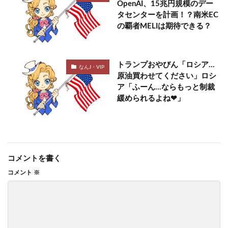
OpenAI、15兆円規模のデー
タセンターを計画！？南米EC
の覇者MELIは期待できる？
トランプおやびん「ロシア…
なんJ・VIP
原油買わせてください」ロシ
ア「ふーん…ならもっと制裁
緩められるよね❤」
コメントを書く
コメント
※