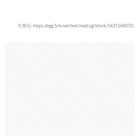
引用元: https://egg.5ch.net/test/read.cgi/stock/1631166072/