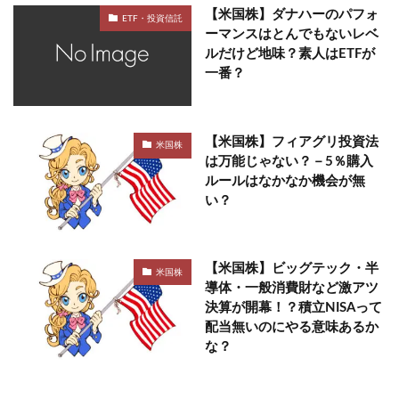
【米国株】ダナハーのパフォ
ETF・投資信託
ーマンスはとんでもないレベ
ルだけど地味？素人はETFが
一番？
【米国株】フィアグリ投資法
米国株
は万能じゃない？－5％購入
ルールはなかなか機会が無
い？
【米国株】ビッグテック・半
米国株
導体・一般消費財など激アツ
決算が開幕！？積立NISAって
配当無いのにやる意味あるか
な？