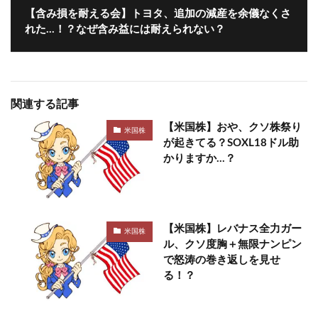
【含み損を耐える会】トヨタ、追加の減産を余儀なくさ
れた…！？なぜ含み益には耐えられない？
関連する記事
【米国株】おや、クソ株祭り
米国株
が起きてる？SOXL18ドル助
かりますか…？
【米国株】レバナス全力ガー
米国株
ル、クソ度胸＋無限ナンピン
で怒涛の巻き返しを見せ
る！？