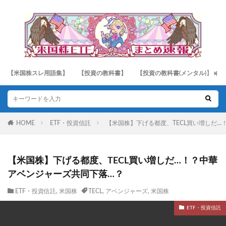
【米国株スレ用語集】
【投資の教科書】
【投資の教科書(メンタル)】
HOME
ETF・投資信託
【米国株】下げる都度、TECL買い増しだ…
【米国株】下げる都度、TECL買い増しだ…！？中華
アベンジャーズ共同下落…？
ETF・投資信託
,
米国株
TECL
,
アベンジャーズ
,
米国株
ETF・投資信託