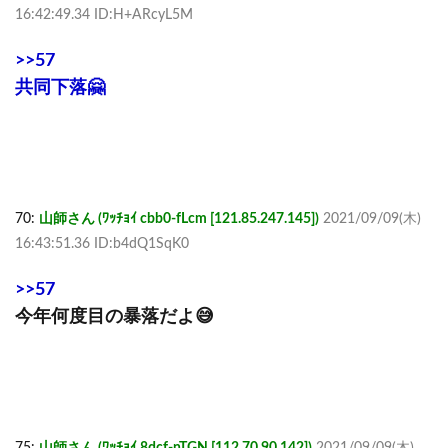
16:42:49.34 ID:H+ARcyL5M
>>57
共同下落🤗
70:
山師さん (ﾜｯﾁｮｲ cbb0-fLcm [121.85.247.145])
2021/09/09(木)
16:43:51.36 ID:b4dQ1SqK0
>>57
今年何度目の暴落だよ😅
75:
山師さん (ﾜｯﾁｮｲ 8dcf-nTGN [112.70.90.142])
2021/09/09(木)