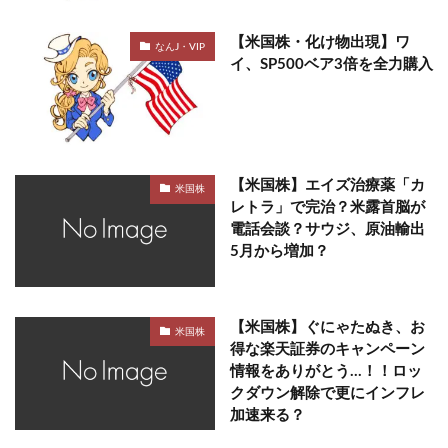
【米国株・化け物出現】ワ
なんJ・VIP
イ、SP500ベア3倍を全力購入
【米国株】エイズ治療薬「カ
米国株
レトラ」で完治？米露首脳が
電話会談？サウジ、原油輸出
5月から増加？
【米国株】ぐにゃたぬき、お
米国株
得な楽天証券のキャンペーン
情報をありがとう…！！ロッ
クダウン解除で更にインフレ
加速来る？