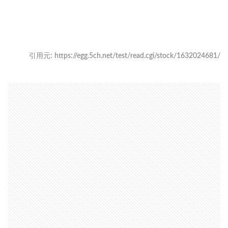
引用元: https://egg.5ch.net/test/read.cgi/stock/1632024681/