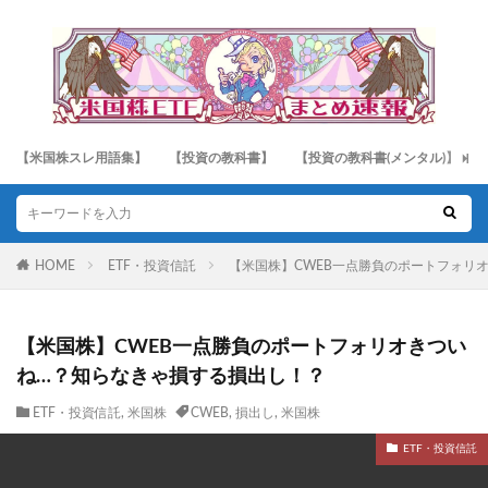
【米国株スレ用語集】
【投資の教科書】
【投資の教科書(メンタル)】
HOME
ETF・投資信託
【米国株】CWEB一点勝負のポートフォリ
【米国株】CWEB一点勝負のポートフォリオきつい
ね…？知らなきゃ損する損出し！？
ETF・投資信託
,
米国株
CWEB
,
損出し
,
米国株
ETF・投資信託