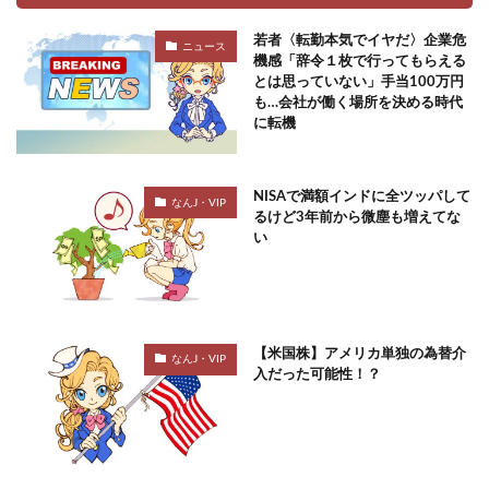
若者〈転勤本気でイヤだ〉企業危
ニュース
機感「辞令１枚で行ってもらえる
とは思っていない」手当100万円
も…会社が働く場所を決める時代
に転機
NISAで満額インドに全ツッパして
なんJ・VIP
るけど3年前から微塵も増えてな
い
【米国株】アメリカ単独の為替介
なんJ・VIP
入だった可能性！？