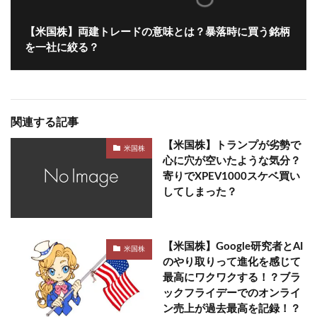
【米国株】両建トレードの意味とは？暴落時に買う銘柄
を一社に絞る？
関連する記事
【米国株】トランプが劣勢で
米国株
心に穴が空いたような気分？
寄りでXPEV1000スケベ買い
してしまった？
【米国株】Google研究者とAI
米国株
のやり取りって進化を感じて
最高にワクワクする！？ブラ
ックフライデーでのオンライ
ン売上が過去最高を記録！？