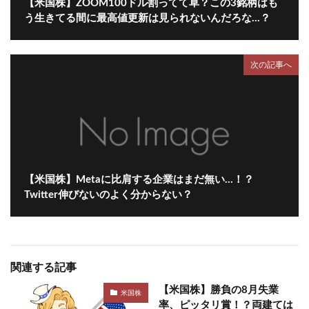
【米国株】ZOOM100ドル割ってて草？この3銘柄はも
う生きてる間に最高値更新は見られないんだろな…？
次の記事へ
【米国株】Metaに比肩する企業はまだ無い…！？
Twitter伸びないのよく分からない？
関連する記事
【米国株】勝負の8月失業
米国株
率、ピッタリ賞！？両建ては