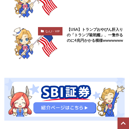
【USA】トランプおやびん肝入り
なんJ・VIP
の「トランプ級戦艦」、一隻作る
のに4兆円かかる模様wwwwwww