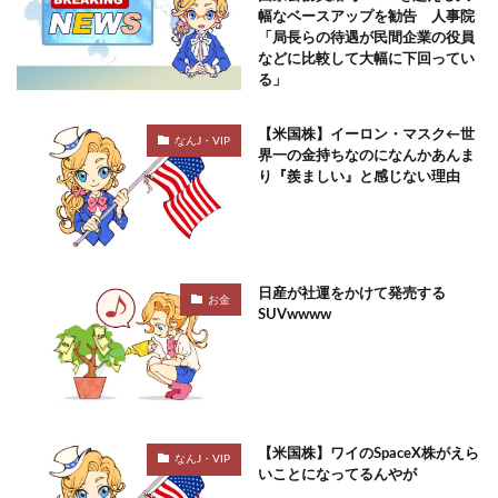
幅なベースアップを勧告 人事院
「局長らの待遇が民間企業の役員
などに比較して大幅に下回ってい
る」
【米国株】イーロン・マスク←世
なんJ・VIP
界一の金持ちなのになんかあんま
り『羨ましい』と感じない理由
日産が社運をかけて発売する
お金
SUVwwww
【米国株】ワイのSpaceX株がえら
なんJ・VIP
いことになってるんやが