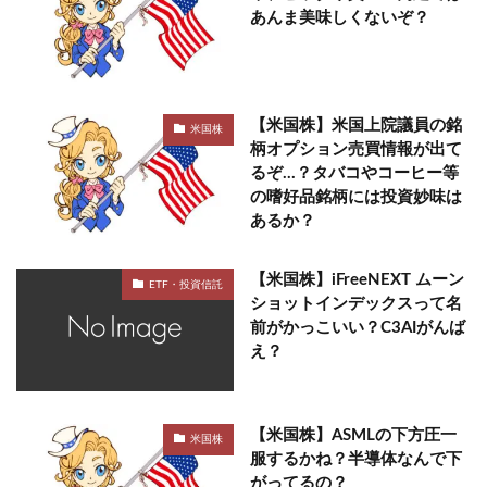
あんま美味しくないぞ？
【米国株】米国上院議員の銘
米国株
柄オプション売買情報が出て
るぞ…？タバコやコーヒー等
の嗜好品銘柄には投資妙味は
あるか？
【米国株】iFreeNEXT ムーン
ETF・投資信託
ショットインデックスって名
前がかっこいい？C3AIがんば
え？
【米国株】ASMLの下方圧一
米国株
服するかね？半導体なんで下
がってるの？