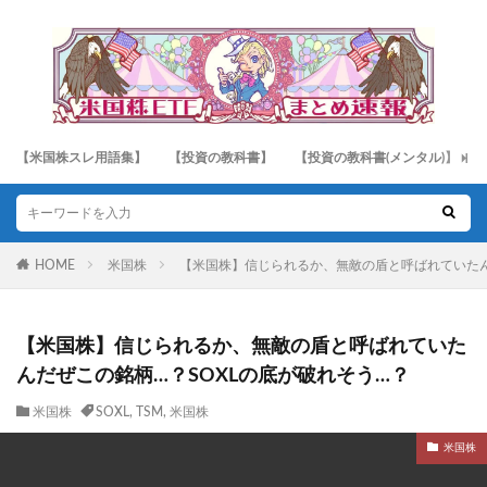
【米国株スレ用語集】
【投資の教科書】
【投資の教科書(メンタル)】
HOME
米国株
【米国株】信じられるか、無敵の盾と呼ばれていたん
【米国株】信じられるか、無敵の盾と呼ばれていた
んだぜこの銘柄…？SOXLの底が破れそう…？
米国株
SOXL
,
TSM
,
米国株
米国株