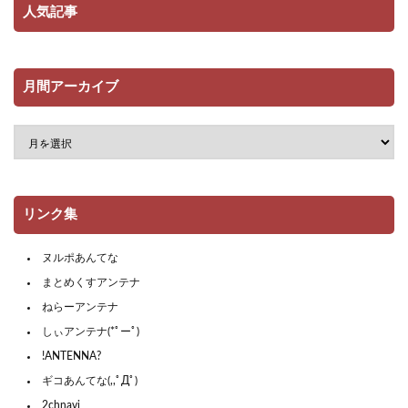
人気記事
月間アーカイブ
リンク集
ヌルポあんてな
まとめくすアンテナ
ねらーアンテナ
しぃアンテナ(*ﾟーﾟ)
!ANTENNA?
ギコあんてな(,,ﾟДﾟ)
2chnavi