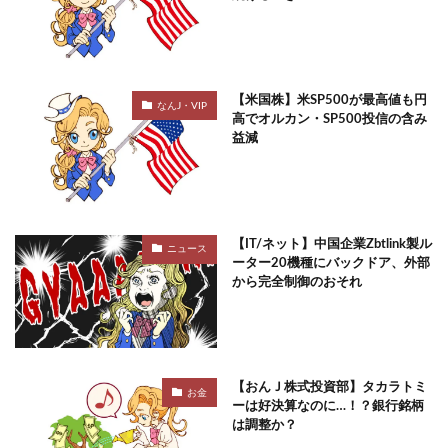
【米国株】米SP500が最高値も円
なんJ・VIP
高でオルカン・SP500投信の含み
益減
【IT/ネット】中国企業Zbtlink製ル
ニュース
ーター20機種にバックドア、外部
から完全制御のおそれ
【おんＪ株式投資部】タカラトミ
お金
ーは好決算なのに…！？銀行銘柄
は調整か？