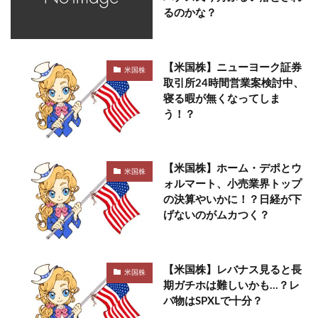
るのかな？
【米国株】ニューヨーク証券
米国株
取引所24時間営業案検討中、
寝る暇が無くなってしま
う！？
【米国株】ホーム・デポとウ
米国株
ォルマート、小売業界トップ
の決算やいかに！？日経が下
げないのがムカつく？
【米国株】レバナス見ると長
米国株
期ガチホは難しいかも…？レ
バ物はSPXLで十分？