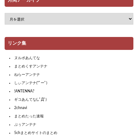
月間アーカイブ
リンク集
ヌルポあんてな
まとめくすアンテナ
ねらーアンテナ
しぃアンテナ(*ﾟーﾟ)
!ANTENNA?
ギコあんてな(,,ﾟДﾟ)
2chnavi
まとめたった速報
ぷぅアンテナ
5chまとめサイトのまとめ