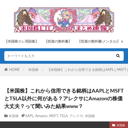
【米国株スレ用語集】
【投資の教科書】
【投資の教科書(メンタル)】
HOME
米国株
【米国株】これから信用できる銘柄はAAPLとMSFT
【米国株】これから信用できる銘柄はAAPLとMSFT
とTSLA以外に何がある？アレクサにAmazonの株価
大丈夫？って聞いみた結果www？
米国株
AAPL
,
Amazon
,
MSFT
,
TSLA
,
アレクサ
,
米国株
米国株