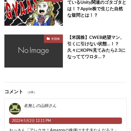
ているUnity関連のゴタゴタと
は！？Apple株で生じた自然
な疑問とは！？
【米国株】CWEB絶望マン、
米国株
引くに引けない状態…！？
久々にKOPN見てみたら2.3に
なっててワロタ…？
コメント
（1件）
名無しの山師さん
2022年5月2日 12:11 PM
おっさん「アレクサ！Amazonの株価は大丈夫なんだろ？」