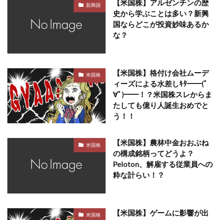
【米国株】アルゼンチンの歴
新興国
史から学ぶことは多い？新興
国ならどこが投資妙味あるか
な？
【米国株】格付け会社ムーデ
米国株
ィーズによる水差しｷﾀ━━(ﾟ
∀ﾟ)━━！？米国株スレからま
たしても億り人誕生おめでと
う！！
【米国株】農林中金おおぶね
米国株
の構成銘柄ってどうよ？
Peloton、解雇する従業員への
粋な計らい！？
【米国株】ゲームに影響が出
米国株