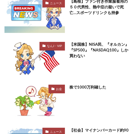
【島根】ファン付き作業服着用の
ニュース
５０代男性、熱中症の疑いで死
亡…スポーツドリンクも持参
【米国株】NISA民、『オルカン』
なんJ・VIP
『SP500』『NASDAQ100』しか
買わない
株で1000万利確した
お金
【社会】マイナンバーカード約90
ニュース