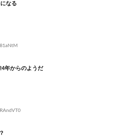
円になる
tj81aNtM
24年からのようだ
EPRAndVT0
？