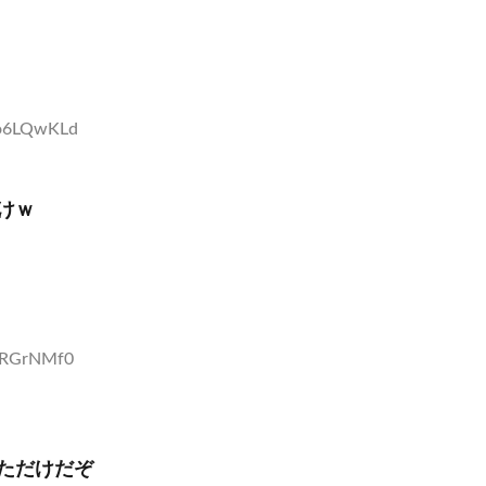
wo6LQwKLd
けｗ
nFRGrNMf0
ただけだぞ