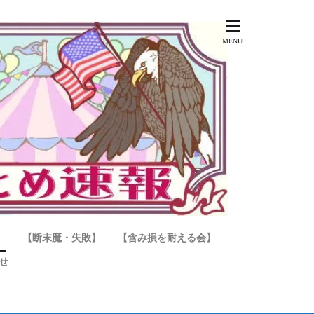
】
【断末魔・失敗】
【含み損を耐える会】
せ