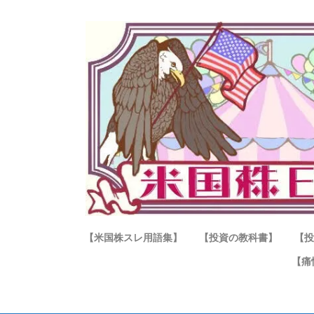
【米国株スレ用語集】
【投資の教科書】
【投
【痛