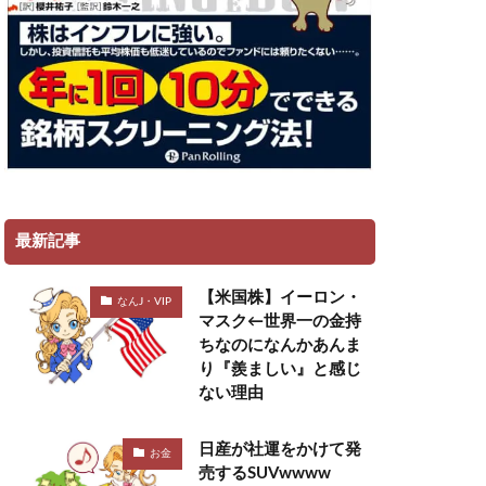
最新記事
【米国株】イーロン・
なんJ・VIP
マスク←世界一の金持
ちなのになんかあんま
り『羨ましい』と感じ
ない理由
日産が社運をかけて発
お金
売するSUVwwww