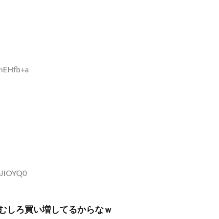
vnEHfb+a
IoJIOYQ0
むしろ買い増してるからなｗ