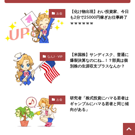
【化け物出現】わい投資家、今日
お金
も2分で25000円稼ぎお仕事終了
ｗｗｗｗｗｗ
【米国株】サンディスク、普通に
なんJ・VIP
爆裂決算なのにね…！？部員は個
別株の生涯収支プラスなんか？
研究者「株式投資にハマる若者は
お金
ギャンブルにハマる若者と同じ傾
向がある」