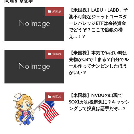
関連する記事
【米国株】LABU・LABD、予
米国株
測不可能なジェットコースタ
ーレバレッジETFは余裕資金
でどうぞ？ここで餓狼の構
え…！？
【米国株】本気でやばい時は
米国株
先物がCBで止まる？自分でル
ール作ってナンピンしたほう
がいい？
【米国株】NVDUの出現で
米国株
SOXLがお役御免に？キャッシ
ングして投資は悪手だぞ…？