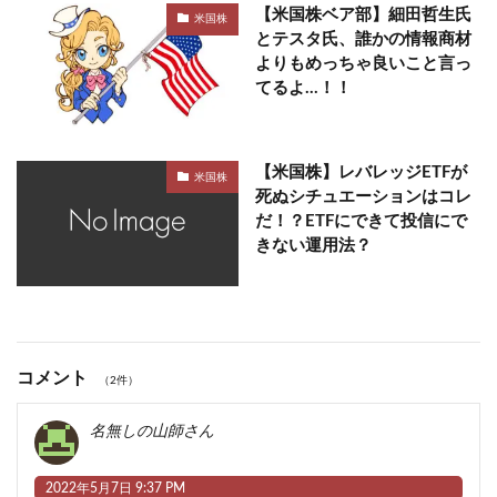
【米国株ベア部】細田哲生氏
米国株
とテスタ氏、誰かの情報商材
よりもめっちゃ良いこと言っ
てるよ…！！
【米国株】レバレッジETFが
米国株
死ぬシチュエーションはコレ
だ！？ETFにできて投信にで
きない運用法？
コメント
（2件）
名無しの山師さん
2022年5月7日 9:37 PM