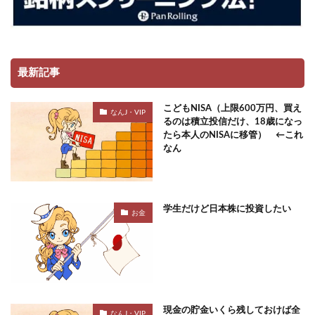
最新記事
こどもNISA（上限600万円、買え
なんJ・VIP
るのは積立投信だけ、18歳になっ
たら本人のNISAに移管） ←これ
なん
学生だけど日本株に投資したい
お金
現金の貯金いくら残しておけば全
なんJ・VIP