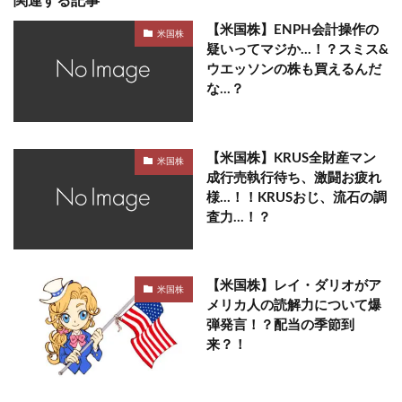
関連する記事
【米国株】ENPH会計操作の
米国株
疑いってマジか…！？スミス&
ウエッソンの株も買えるんだ
な…？
【米国株】KRUS全財産マン
米国株
成行売執行待ち、激闘お疲れ
様…！！KRUSおじ、流石の調
査力…！？
【米国株】レイ・ダリオがア
米国株
メリカ人の読解力について爆
弾発言！？配当の季節到
来？！