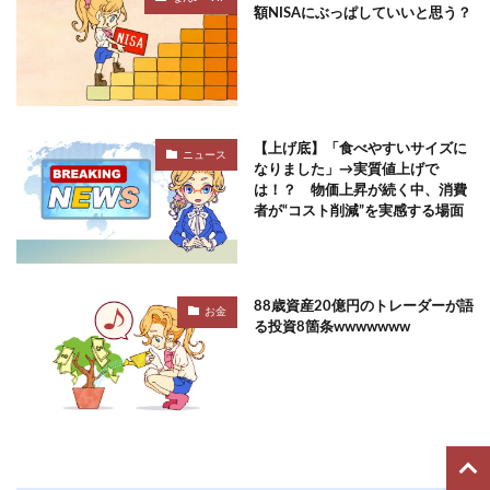
額NISAにぶっぱしていいと思う？
【上げ底】「食べやすいサイズに
ニュース
なりました」→実質値上げで
は！？ 物価上昇が続く中、消費
者が“コスト削減”を実感する場面
88歳資産20億円のトレーダーが語
お金
る投資8箇条wwwwwww