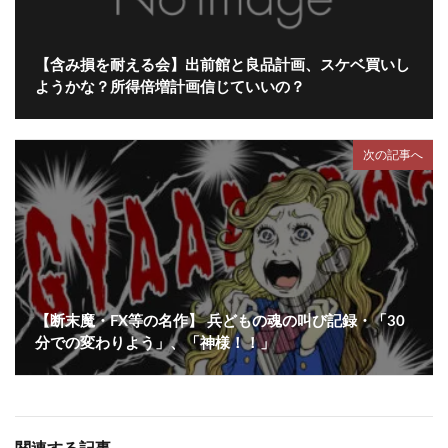
【含み損を耐える会】出前館と良品計画、スケベ買いし
ようかな？所得倍増計画信じていいの？
次の記事へ
【断末魔・FX等の名作】 兵どもの魂の叫び記録・「30
分での変わりよう」、「神様！！」