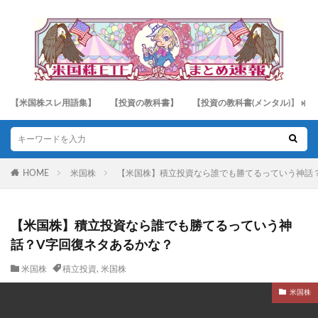
【米国株スレ用語集】
【投資の教科書】
【投資の教科書(メンタル)】
HOME
米国株
【米国株】積立投資なら誰でも勝てるっていう神話
【米国株】積立投資なら誰でも勝てるっていう神
話？V字回復ネタあるかな？
米国株
積立投資
,
米国株
米国株