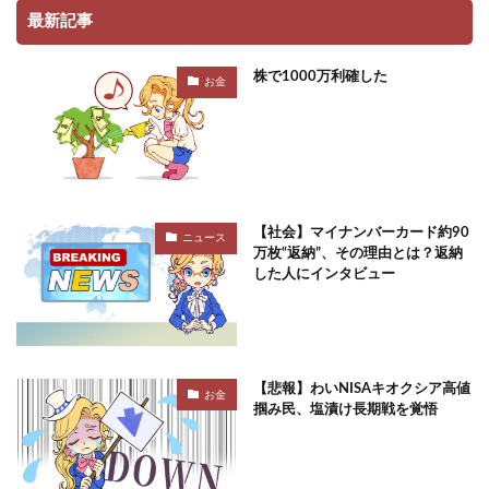
最新記事
株で1000万利確した
お金
【社会】マイナンバーカード約90
ニュース
万枚“返納”、その理由とは？返納
した人にインタビュー
【悲報】わいNISAキオクシア高値
お金
掴み民、塩漬け長期戦を覚悟