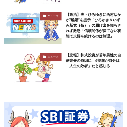
【政治】夫・ひろゆきに西村ゆか
ニュース
が“離婚”を提示「ひろゆき＆いず
み新党（仮）」の届け出を知らさ
れず激怒「信頼関係が保てない状
態で夫婦を続けるのは無理」
【悲報】株式投資が若年男性の自
ニュース
信喪失の原因に 6割超が自分は
「人生の敗者」だと感じる