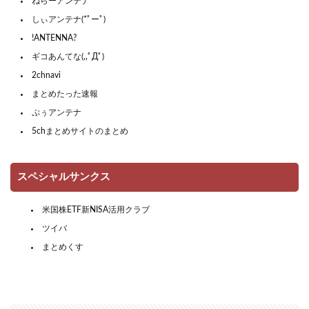
ねらーアンテナ
しぃアンテナ(*ﾟーﾟ)
!ANTENNA?
ギコあんてな(,,ﾟДﾟ)
2chnavi
まとめたった速報
ぷぅアンテナ
5chまとめサイトのまとめ
スペシャルサンクス
米国株ETF新NISA活用クラブ
ツイバ
まとめくす