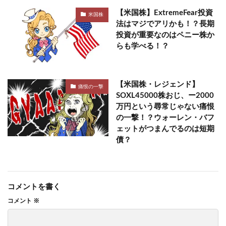
【米国株】ExtremeFear投資
米国株
法はマジでアリかも！？長期
投資が重要なのはペニー株か
らも学べる！？
【米国株・レジェンド】
痛恨の一撃
SOXL45000株おじ、ー2000
万円という尋常じゃない痛恨
の一撃！？ウォーレン・バフ
ェットがつまんでるのは短期
債？
コメントを書く
コメント
※