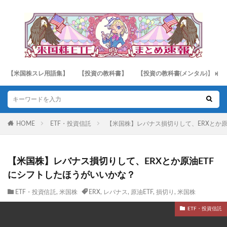
【米国株スレ用語集】
【投資の教科書】
【投資の教科書(メンタル)】
HOME
ETF・投資信託
【米国株】レバナス損切りして、ERXとか原
【米国株】レバナス損切りして、ERXとか原油ETF
にシフトしたほうがいいかな？
ETF・投資信託
,
米国株
ERX
,
レバナス
,
原油ETF
,
損切り
,
米国株
ETF・投資信託