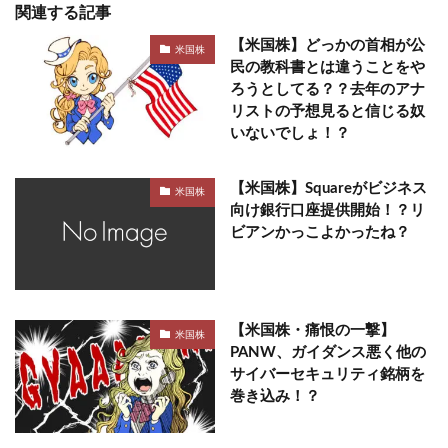
関連する記事
【米国株】どっかの首相が公
米国株
民の教科書とは違うことをや
ろうとしてる？？去年のアナ
リストの予想見ると信じる奴
いないでしょ！？
【米国株】Squareがビジネス
米国株
向け銀行口座提供開始！？リ
ビアンかっこよかったね？
【米国株・痛恨の一撃】
米国株
PANW、ガイダンス悪く他の
サイバーセキュリティ銘柄を
巻き込み！？