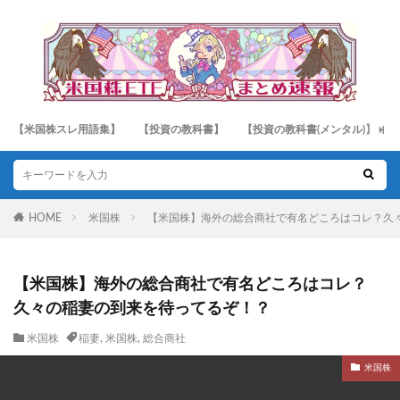
【米国株スレ用語集】
【投資の教科書】
【投資の教科書(メンタル)】
HOME
米国株
【米国株】海外の総合商社で有名どころはコレ？久
【米国株】海外の総合商社で有名どころはコレ？
久々の稲妻の到来を待ってるぞ！？
米国株
稲妻
,
米国株
,
総合商社
米国株