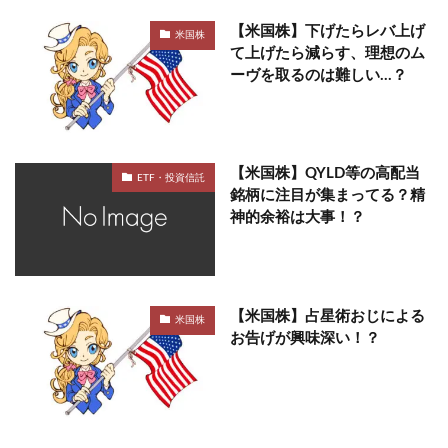
【米国株】下げたらレバ上げ
米国株
て上げたら減らす、理想のム
ーヴを取るのは難しい…？
【米国株】QYLD等の高配当
ETF・投資信託
銘柄に注目が集まってる？精
神的余裕は大事！？
【米国株】占星術おじによる
米国株
お告げが興味深い！？