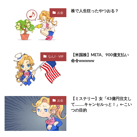
株で人生狂ったやつおる？
お金
【米国株】META、900億支払い
なんJ・VIP
命令wwwww
【ミステリー】女「43億円注文し
お金
て………キャンセルっと！」←こい
つの目的