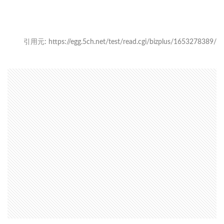
引用元: https://egg.5ch.net/test/read.cgi/bizplus/1653278389/