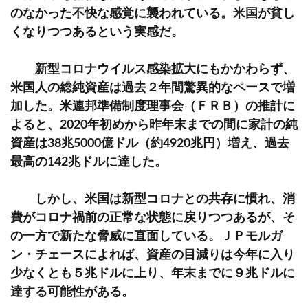
のなかった不快な感覚に襲われている。米国が貧し
くなりつつあるという実感だ。
新型コロナウイルス感染拡大にもかかわらず、
米国人の総純資産は過去２年間驚異的なペースで増
加した。米連邦準備制度理事会（ＦＲＢ）の推計に
よると、2020年初めから昨年末までの間に家計の純
資産は38兆5000億ドル（約4920兆円）増え、過去
最高の142兆ドルに達した。
しかし、米国は新型コロナとの共存に慣れ、消
費がコロナ禍前の正常な状態に戻りつつあるが、そ
の一方で新たな脅威に直面している。ＪＰモルガ
ン・チェースによれば、資産の目減りは今年に入り
少なくとも５兆ドルに上り、年末までに９兆ドルに
達する可能性がある。