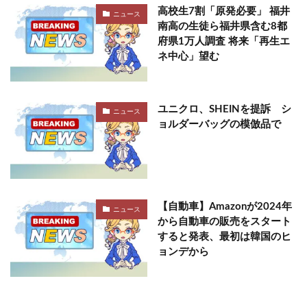
高校生7割「原発必要」 福井
ニュース
南高の生徒ら福井県含む8都
府県1万人調査 将来「再生エ
ネ中心」望む
ユニクロ、SHEINを提訴 シ
ニュース
ョルダーバッグの模倣品で
【自動車】Amazonが2024年
ニュース
から自動車の販売をスタート
すると発表、最初は韓国のヒ
ョンデから