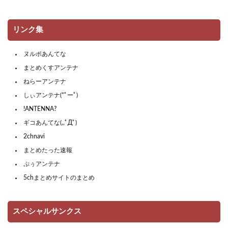
リンク集
ヌルポあんてな
まとめくすアンテナ
ねらーアンテナ
しぃアンテナ(*ﾟーﾟ)
!ANTENNA?
ギコあんてな(,,ﾟДﾟ)
2chnavi
まとめたった速報
ぷぅアンテナ
5chまとめサイトのまとめ
スペシャルサンクス