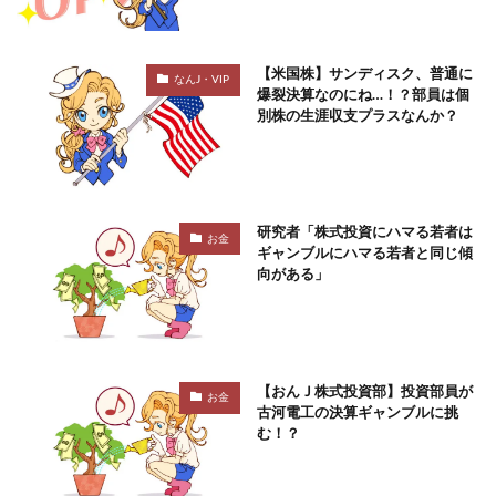
【米国株】サンディスク、普通に
なんJ・VIP
爆裂決算なのにね…！？部員は個
別株の生涯収支プラスなんか？
研究者「株式投資にハマる若者は
お金
ギャンブルにハマる若者と同じ傾
向がある」
【おんＪ株式投資部】投資部員が
お金
古河電工の決算ギャンブルに挑
む！？