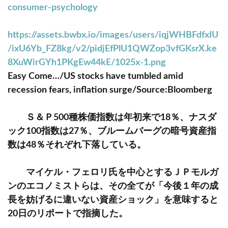
consumer-psychology
https://assets.bwbx.io/images/users/iqjWHBFdfxIU
/ixU6Yb_FZ8kg/v2/pidjEfPlU1QWZop3vfGKsrX.ke
8XuWirGYh1PKgEw44kE/1025x-1.png
Easy Come…/US stocks have tumbled amid
recession fears, inflation surge/Source:Bloomberg
Ｓ＆Ｐ500種株価指数は年初来で18％、ナスダ
ック100指数は27％、ブルームバーグの暗号資産指
数は48％それぞれ下落している。
マイケル・フェロリ氏を中心とするＪＰモルガ
ンのエコノミストらは、その全てが「今後１年の成
長を妨げるに違いない資産ショック」を意味すると
20日のリポートで指摘した。