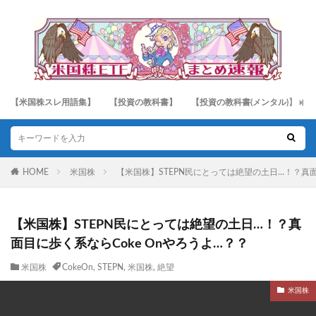
【米国株スレ用語集】
【投資の教科書】
【投資の教科書(メンタル)】
HOME
米国株
【米国株】STEPN民にとっては絶望の土日…！？真面
【米国株】STEPN民にとっては絶望の土日…！？真
面目に歩く系ならCoke Onやろうよ…？？
米国株
CokeOn
,
STEPN
,
米国株
,
絶望
米国株