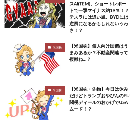
スAI(TEM)、ショートレポー
トで一撃マイナス約19％！？
テスラには追い風、BYDには
逆風になるかもしれないうわ
さ！？
【米国株】個人向け国債はう
米国株
まみあるか？不動産関連って
複雑ね…？
【米国株・先物】今日は休み
米国株
だけどトランプおやびんのEU
関税ディールのおかげでUSA
ムード！？