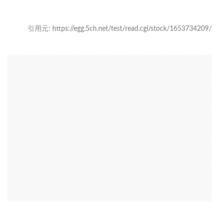
引用元: https://egg.5ch.net/test/read.cgi/stock/1653734209/