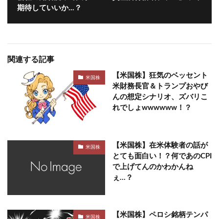
期待していいか…？
関連する記事
【米国株】狂気のベッセント
米国株
米財務長官＆トランプおやび
んの想定シナリオ、ズバリこ
れでしょwwwwww！？
【米国株】在米体験者の話が
米国株
とても面白い！？何であのCPI
で上げてんのかわかんね
ぇ…？
【米国株】ペロシ銘柄テンパ
米国株