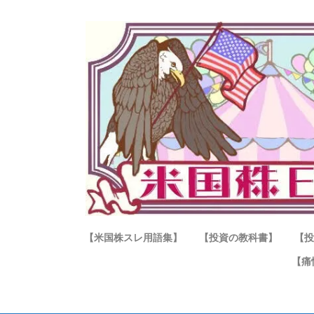
【米国株スレ用語集】
【投資の教科書】
【投
【痛