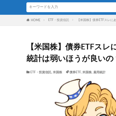
ETF・投資信託
【米国株】債券ETFスレに
HOME
【米国株】債券ETFス
統計は弱いほうが良いの
ETF・投資信託
,
米国株
債券ETF
,
米国株
,
雇用統計