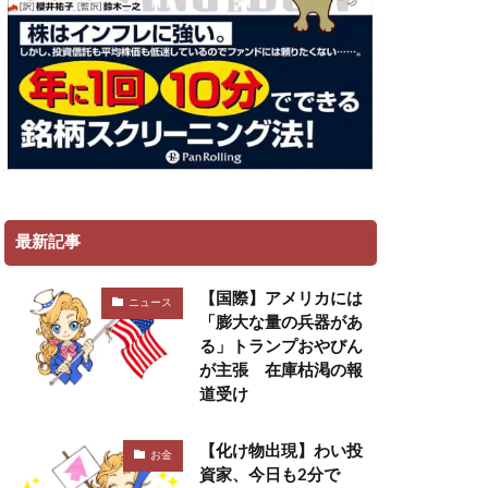
最新記事
【国際】アメリカには
ニュース
「膨大な量の兵器があ
る」トランプおやびん
が主張 在庫枯渇の報
道受け
【化け物出現】わい投
お金
資家、今日も2分で