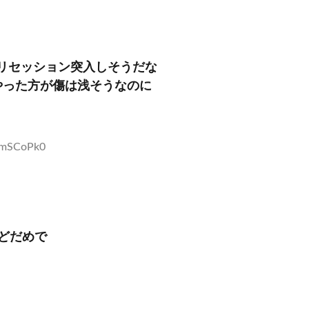
でリセッション突入しそうだな
やった方が傷は浅そうなのに
0xmSCoPk0
どだめで