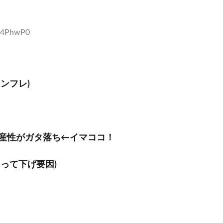
Ey4PhwP0
ンフレ)
産性がガタ落ち←イマココ！
って下げ要因)