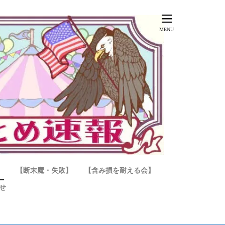
】
【断末魔・失敗】
【含み損を耐える会】
せ