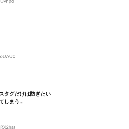
/5Uvnpd
6zoUAU0
スタグだけは防ぎたい
てしまう…
dRX2hsa