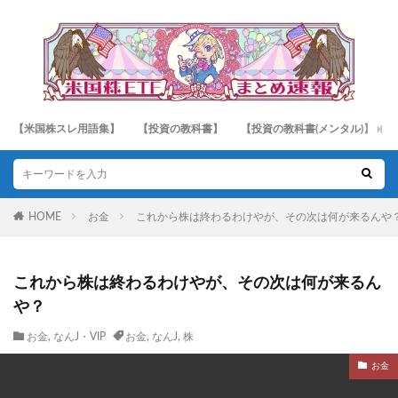
【米国株スレ用語集】
【投資の教科書】
【投資の教科書(メンタル)】
HOME
お金
これから株は終わるわけやが、その次は何が来るんや
これから株は終わるわけやが、その次は何が来るん
や？
お金
,
なんJ・VIP
お金
,
なんJ
,
株
お金