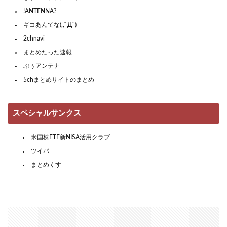
!ANTENNA?
ギコあんてな(,,ﾟДﾟ)
2chnavi
まとめたった速報
ぷぅアンテナ
5chまとめサイトのまとめ
スペシャルサンクス
米国株ETF新NISA活用クラブ
ツイバ
まとめくす