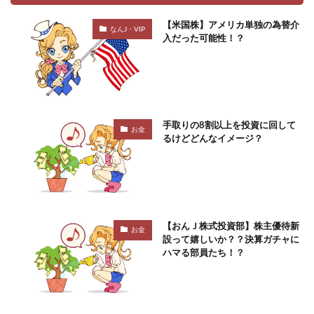
【米国株】アメリカ単独の為替介
なんJ・VIP
入だった可能性！？
手取りの8割以上を投資に回して
お金
るけどどんなイメージ？
【おんＪ株式投資部】株主優待新
お金
設って嬉しいか？？決算ガチャに
ハマる部員たち！？