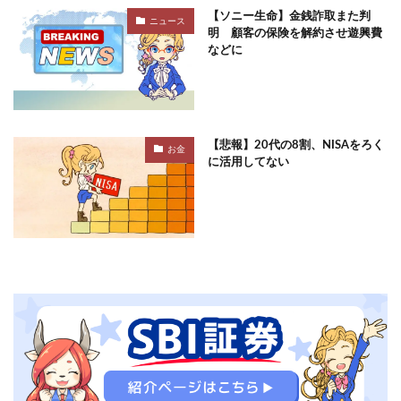
【ソニー生命】金銭詐取また判
ニュース
明 顧客の保険を解約させ遊興費
などに
【悲報】20代の8割、NISAをろく
お金
に活用してない