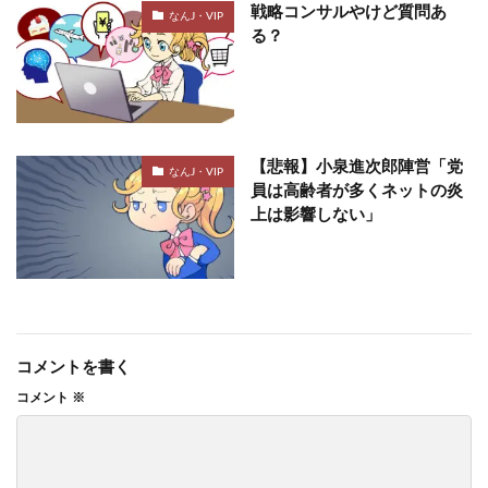
戦略コンサルやけど質問あ
なんJ・VIP
る？
【悲報】小泉進次郎陣営「党
なんJ・VIP
員は高齢者が多くネットの炎
上は影響しない」
コメントを書く
コメント
※