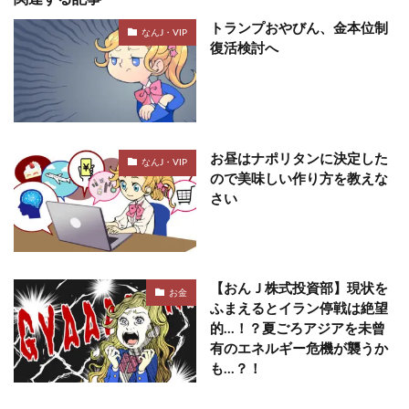
トランプおやびん、金本位制
なんJ・VIP
復活検討へ
お昼はナポリタンに決定した
なんJ・VIP
ので美味しい作り方を教えな
さい
【おんＪ株式投資部】現状を
お金
ふまえるとイラン停戦は絶望
的…！？夏ごろアジアを未曾
有のエネルギー危機が襲うか
も…？！