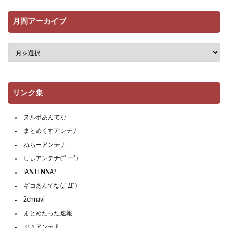
月間アーカイブ
リンク集
ヌルポあんてな
まとめくすアンテナ
ねらーアンテナ
しぃアンテナ(*ﾟーﾟ)
!ANTENNA?
ギコあんてな(,,ﾟДﾟ)
2chnavi
まとめたった速報
ぷぅアンテナ