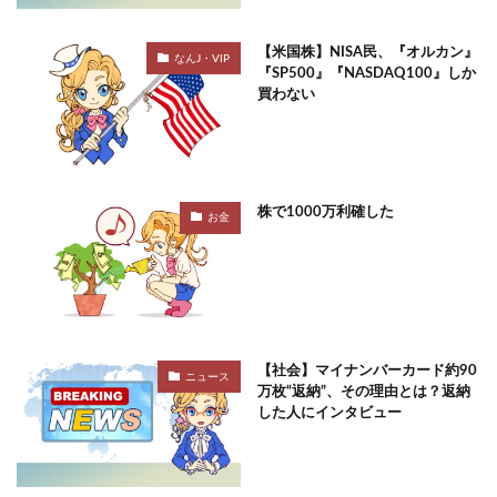
【米国株】NISA民、『オルカン』
なんJ・VIP
『SP500』『NASDAQ100』しか
買わない
株で1000万利確した
お金
【社会】マイナンバーカード約90
ニュース
万枚“返納”、その理由とは？返納
した人にインタビュー