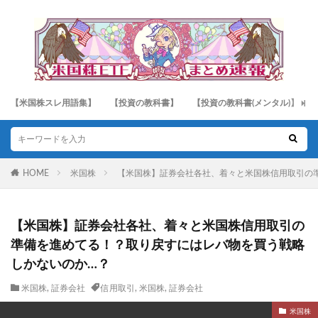
【米国株スレ用語集】
【投資の教科書】
【投資の教科書(メンタル)】
HOME
米国株
【米国株】証券会社各社、着々と米国株信用取引の
【米国株】証券会社各社、着々と米国株信用取引の
準備を進めてる！？取り戻すにはレバ物を買う戦略
しかないのか…？
米国株
,
証券会社
信用取引
,
米国株
,
証券会社
米国株