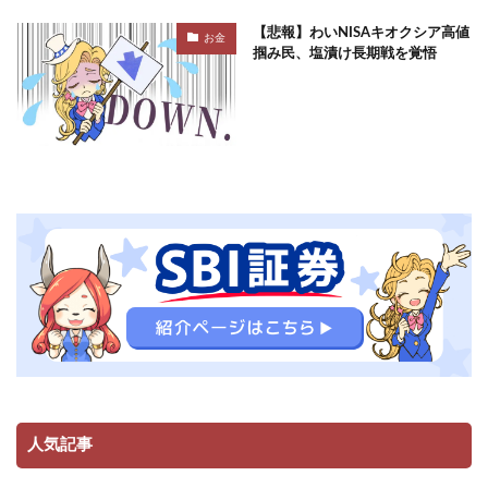
【悲報】わいNISAキオクシア高値
お金
掴み民、塩漬け長期戦を覚悟
人気記事