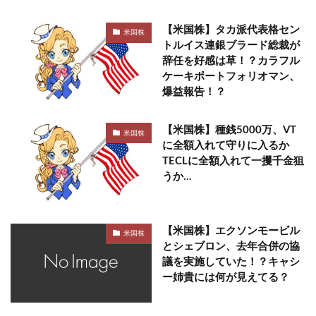
【米国株】タカ派代表格セン
米国株
トルイス連銀ブラード総裁が
辞任を好感は草！？カラフル
ケーキポートフォリオマン、
爆益報告！？
【米国株】種銭5000万、VT
米国株
に全額入れて守りに入るか
TECLに全額入れて一攫千金狙
うか…
【米国株】エクソンモービル
米国株
とシェブロン、去年合併の協
議を実施していた！？キャシ
ー姉貴には何が見えてる？