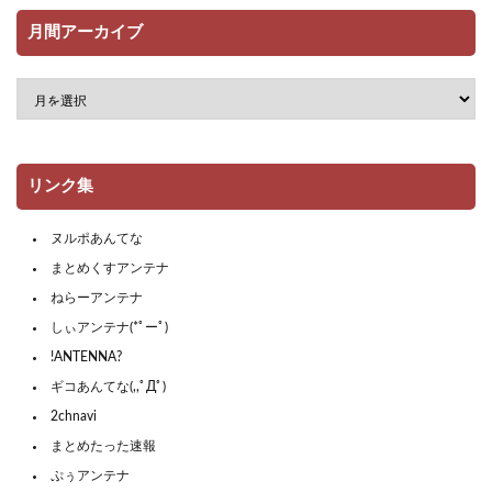
月間アーカイブ
リンク集
ヌルポあんてな
まとめくすアンテナ
ねらーアンテナ
しぃアンテナ(*ﾟーﾟ)
!ANTENNA?
ギコあんてな(,,ﾟДﾟ)
2chnavi
まとめたった速報
ぷぅアンテナ