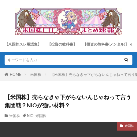
【米国株スレ用語集】
【投資の教科書】
【投資の教科書(メンタル)】
HOME
米国株
【米国株】売らなきゃ下がらないんじゃねって言う集
【米国株】売らなきゃ下がらないんじゃねって言う
集団戦？NIOが強い材料？
米国株
NIO
,
米国株
米国株