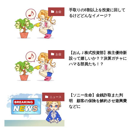
手取りの8割以上を投資に回して
お金
るけどどんなイメージ？
【おんＪ株式投資部】株主優待新
お金
設って嬉しいか？？決算ガチャに
ハマる部員たち！？
【ソニー生命】金銭詐取また判
ニュース
明 顧客の保険を解約させ遊興費
などに