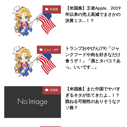
【米国株】王者Apple、2019
米国株
年以来の売上高減でまさかの
決算ミス…！？
トランプおやびん(79)「ジャ
なんJ・VIP
ンクフードや肉を好きなだけ
食うぞ！」「酒とタバコ？あ
っ。いいです…」
【米国株】また中国でヤバす
米国株
ぎるネタが出てきたよ…！？
跳ねる可能性のありそうなク
ソ株？