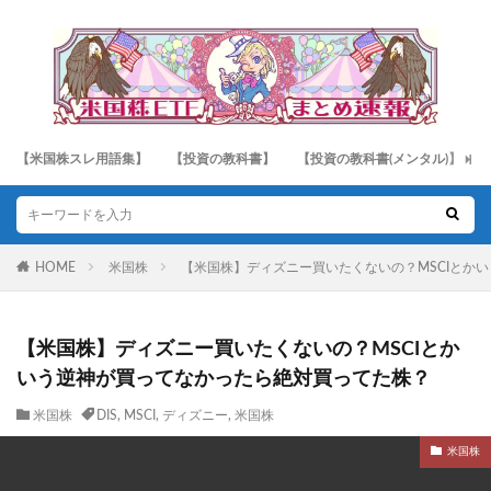
【米国株スレ用語集】
【投資の教科書】
【投資の教科書(メンタル)】
HOME
米国株
【米国株】ディズニー買いたくないの？MSCIとか
【米国株】ディズニー買いたくないの？MSCIとか
いう逆神が買ってなかったら絶対買ってた株？
米国株
DIS
,
MSCI
,
ディズニー
,
米国株
米国株