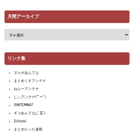
月間アーカイブ
リンク集
ヌルポあんてな
まとめくすアンテナ
ねらーアンテナ
しぃアンテナ(*ﾟーﾟ)
!ANTENNA?
ギコあんてな(,,ﾟДﾟ)
2chnavi
まとめたった速報