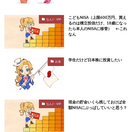
こどもNISA（上限600万円、買え
なんJ・VIP
るのは積立投信だけ、18歳になっ
たら本人のNISAに移管） ←これ
なん
学生だけど日本株に投資したい
お金
現金の貯金いくら残しておけば全
なんJ・VIP
額NISAにぶっぱしていいと思う？