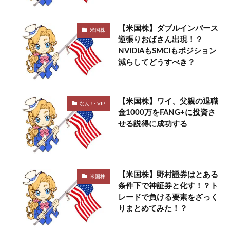
【米国株】ダブルインバース
米国株
逆張りおばさん出現！？
NVIDIAもSMCIもポジション
減らしてどうすべき？
【米国株】ワイ、父親の退職
なんJ・VIP
金1000万をFANG+に投資さ
せる説得に成功する
【米国株】野村證券はとある
米国株
条件下で神証券と化す！？ト
レードで負ける要素をざっく
りまとめてみた！？