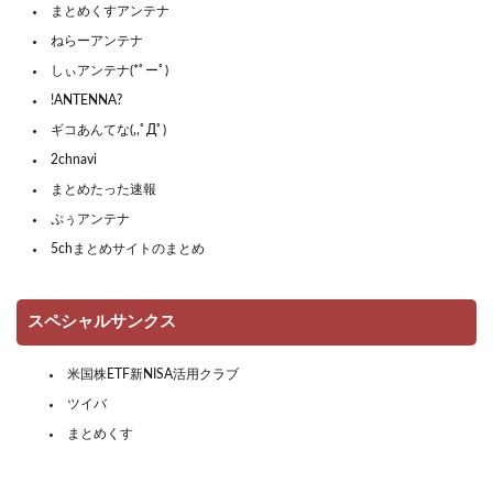
まとめくすアンテナ
ねらーアンテナ
しぃアンテナ(*ﾟーﾟ)
!ANTENNA?
ギコあんてな(,,ﾟДﾟ)
2chnavi
まとめたった速報
ぷぅアンテナ
5chまとめサイトのまとめ
スペシャルサンクス
米国株ETF新NISA活用クラブ
ツイバ
まとめくす