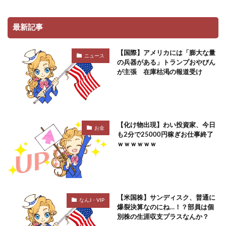
最新記事
【国際】アメリカには「膨大な量
ニュース
の兵器がある」トランプおやびん
が主張 在庫枯渇の報道受け
【化け物出現】わい投資家、今日
お金
も2分で25000円稼ぎお仕事終了
ｗｗｗｗｗｗ
【米国株】サンディスク、普通に
なんJ・VIP
爆裂決算なのにね…！？部員は個
別株の生涯収支プラスなんか？