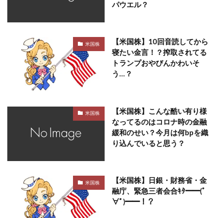
パウエル？
【米国株】10回音読してから
米国株
寝たい金言！？搾取されてる
トランプおやびんかわいそ
う…？
【米国株】こんな酷い有り様
米国株
なってるのはコロナ時の金融
緩和のせい？今月は何bpを織
り込んでいると思う？
【米国株】日銀・財務省・金
米国株
融庁、緊急三者会合ｷﾀ━━(ﾟ
∀ﾟ)━━！？