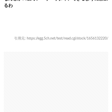
るわ
引用元: https://egg.5ch.net/test/read.cgi/stock/1656132220/