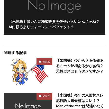
【米国株】賢いAIに株式投資を任せたらいいんじゃね？
AIに頼るよりウォーレン・バフェット？
関連する記事
【米国株】今から入る価値あ
米国株
るミーム銘柄あるかなぁ🤔？
天然ガスはもうダメですか？
【米国株】今年の米国株スレ
米国株
流行語大賞候補はコレ！？
Man of the Yearは間違いなく