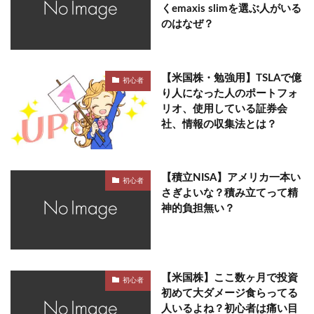
くemaxis slimを選ぶ人がいる
のはなぜ？
【米国株・勉強用】TSLAで億
初心者
り人になった人のポートフォ
リオ、使用している証券会
社、情報の収集法とは？
【積立NISA】アメリカ一本い
初心者
さぎよいな？積み立てって精
神的負担無い？
【米国株】ここ数ヶ月で投資
初心者
初めて大ダメージ食らってる
人いるよね？初心者は痛い目