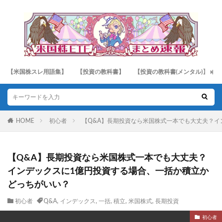
【米国株スレ用語集】
【投資の教科書】
【投資の教科書(メンタル)】
HOME
初心者
【Q&A】長期投資なら米国株式一本でも大丈夫？イ
【Q&A】長期投資なら米国株式一本でも大丈夫？
インデックスに1億円投資する場合、一括か積立か
どっちがいい？
初心者
Q&A
,
インデックス
,
一括
,
積立
,
米国株式
,
長期投資
初心者