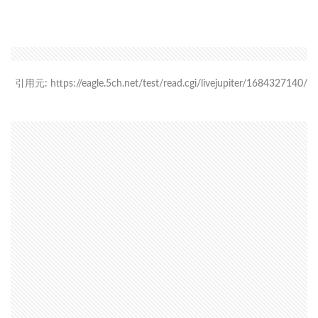
引用元: https://eagle.5ch.net/test/read.cgi/livejupiter/1684327140/