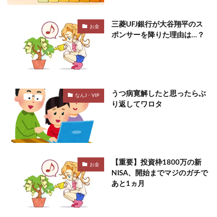
三菱UFJ銀行が大谷翔平のス
お金
ポンサーを降りた理由は…？
うつ病寛解したと思ったらぶ
なんJ・VIP
り返してワロタ
【重要】投資枠1800万の新
お金
NISA、開始までマジのガチで
あと1ヵ月