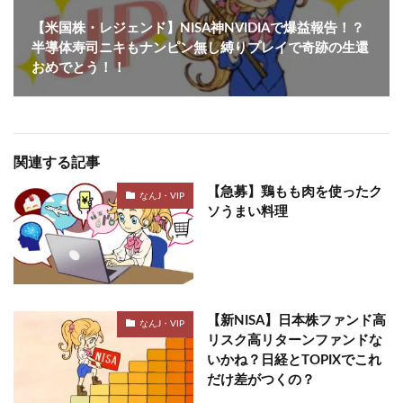
【米国株・レジェンド】NISA神NVIDIAで爆益報告！？
半導体寿司ニキもナンピン無し縛りプレイで奇跡の生還
おめでとう！！
関連する記事
【急募】鶏もも肉を使ったク
なんJ・VIP
ソうまい料理
【新NISA】日本株ファンド高
なんJ・VIP
リスク高リターンファンドな
いかね？日経とTOPIXでこれ
だけ差がつくの？