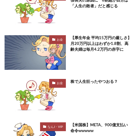
信喪失の原因に 6割超が自分は
「人生の敗者」だと感じる
【厚生年金 平均15万円の厳しさ】
お金
月20万円以上はわずか1.8割、高
齢夫婦は毎月4.2万円の赤字に
株で人生狂ったやつおる？
お金
【米国株】META、900億支払い
なんJ・VIP
命令wwwww