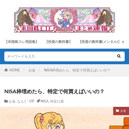
【米国株スレ用語集】
【投資の教科書】
【投資の教科書(メンタル)】
HOME
お金
NISA枠埋めたら、特定で何買えばいいの？
NISA枠埋めたら、特定で何買えばいいの？
お金
,
なんJ・VIP
NISA
,
特定口座
お金