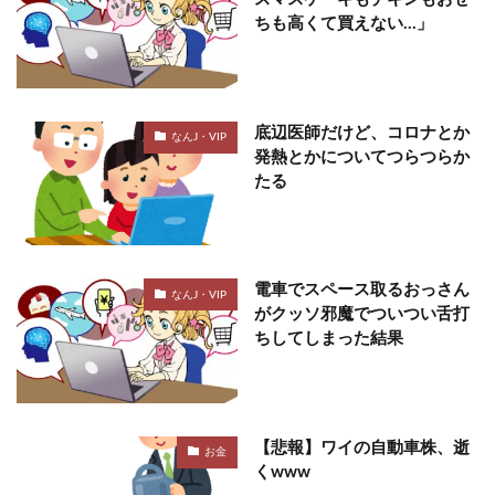
ちも高くて買えない…」
底辺医師だけど、コロナとか
なんJ・VIP
発熱とかについてつらつらか
たる
電車でスペース取るおっさん
なんJ・VIP
がクッソ邪魔でついつい舌打
ちしてしまった結果
【悲報】ワイの自動車株、逝
お金
くwww