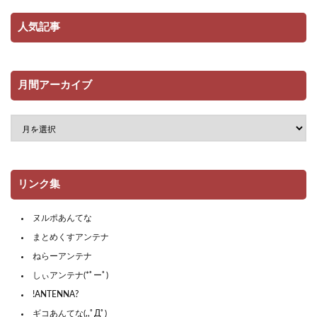
人気記事
月間アーカイブ
リンク集
ヌルポあんてな
まとめくすアンテナ
ねらーアンテナ
しぃアンテナ(*ﾟーﾟ)
!ANTENNA?
ギコあんてな(,,ﾟДﾟ)