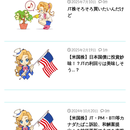
2025年7月10日
0件
JT株そろそろ買いたいんだけ
ど
2025年2月19日
1件
【米国株】日本国債に投資妙
味！？JTの利回りは美味しそ
う…？
2024年10月20日
0件
【米国株】JT・PM・BTI等カ
ナダたばこ訴訟、和解案提