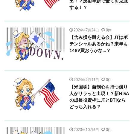
出！？技術革新で全てを克服
する！？
2024年7月24日
0件
【含み損を耐える会】JTはポ
テンシャルあるかね？来年も
1489買おうかな…？
2024年2月11日
0件
【米国株】自制心を持つ億り
人がサラッと出現！？新NISA
の成長投資枠にJTとBTIなら
どっち入れる？
2023年10月6日
0件