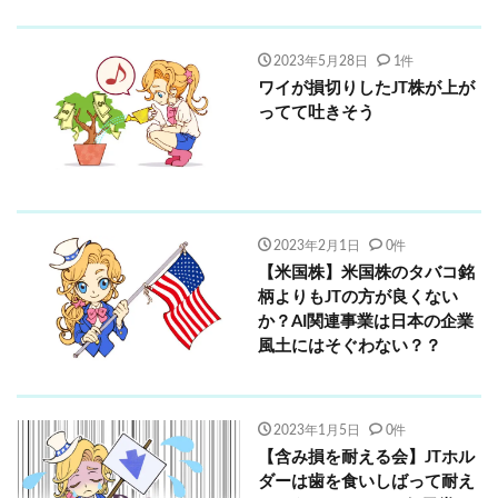
2023年5月28日
1件
ワイが損切りしたJT株が上が
ってて吐きそう
2023年2月1日
0件
【米国株】米国株のタバコ銘
柄よりもJTの方が良くない
か？AI関連事業は日本の企業
風土にはそぐわない？？
2023年1月5日
0件
【含み損を耐える会】JTホル
ダーは歯を食いしばって耐え