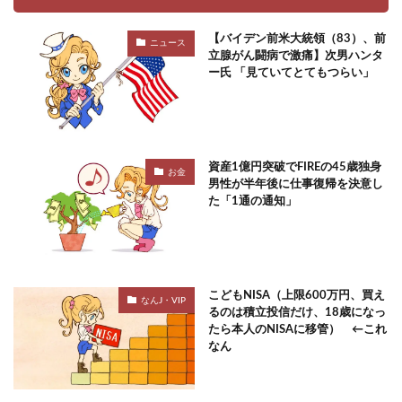
【バイデン前米大統領（83）、前
ニュース
立腺がん闘病で激痛】次男ハンタ
ー氏 「見ていてとてもつらい」
資産1億円突破でFIREの45歳独身
お金
男性が半年後に仕事復帰を決意し
た「1通の通知」
こどもNISA（上限600万円、買え
なんJ・VIP
るのは積立投信だけ、18歳になっ
たら本人のNISAに移管） ←これ
なん