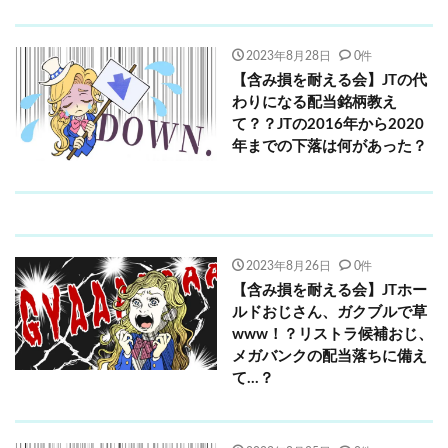
2023年8月28日
0件
【含み損を耐える会】JTの代
わりになる配当銘柄教え
て？？JTの2016年から2020
年までの下落は何があった？
2023年8月26日
0件
【含み損を耐える会】JTホー
ルドおじさん、ガクブルで草
www！？リストラ候補おじ、
メガバンクの配当落ちに備え
て…？