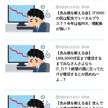
2022年11月3日
0件
【含み損を耐える会】JT3000
の民は配当でトータルプラ
ス？？今年は低PER、増配株
が強い？
2022年11月2日
0件
【含み損を耐える会】
LIXIL3000付近まで復活する
までみなさんさよなら
(T_T)？？絶望の淵に立ってた
JTが復活するとか読めねー
よ…？
2022年11月1日
0件
【含み損を耐える会】含んで