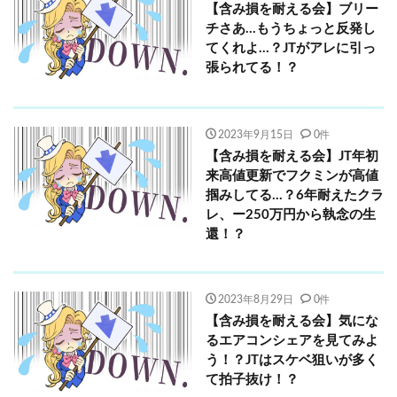
【含み損を耐える会】ブリー
チさあ…もうちょっと反発し
てくれよ…？JTがアレに引っ
張られてる！？
2023年9月15日
0件
【含み損を耐える会】JT年初
来高値更新でフクミンが高値
掴みしてる…？6年耐えたクラ
レ、ー250万円から執念の生
還！？
2023年8月29日
0件
【含み損を耐える会】気にな
るエアコンシェアを見てみよ
う！？JTはスケベ狙いが多く
て拍子抜け！？