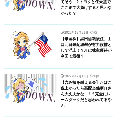
てそう…？トヨタと任天堂で
ここまで大負けすると思わな
かった？
2022年12月31日
0件
【米国株】黒田総裁後任、山
口元日銀副総裁が有力候補と
して浮上！？JTは株主優待が
今回で最後？
2022年12月12日
0件
【含み損を耐える会】たばこ
税上がったら高配当銘柄JTさ
ん大丈夫かな…！？完全にレ
ームダックだと思われてるや
ん…