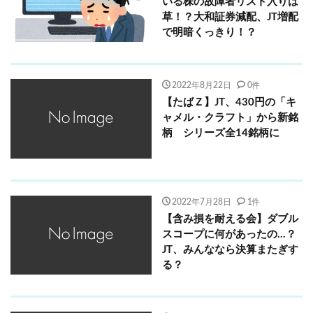
いる株の故障者リスト入りは
草！？大和証券減配、JT増配
で明暗くっきり！？
2022年8月22日
0件
【たばＺ】JT、430円の「キ
ャメル・クラフト」から新銘
柄 シリーズ全14銘柄に
2022年7月28日
1件
【含み損を耐える会】ダブル
スコープに何があったの…？
JT、みんななら決算またぎす
る？