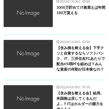
2022年7月18日
0件
3000万貯めてJT株買えば年間
180万貰える
2022年5月26日
0件
【含み損を耐える会】下手ク
ソと自覚するならソフトバン
ク、JT、三井住友FGあたりで
配当6%弱PFを組めば？みん
な資産の何割が日本株なの？
2022年4月30日
1件
【含み損を耐える会】結局、
米国株は戻してくるんだ
よ…？JTはホルダーの握力を