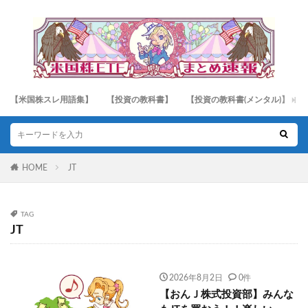
【米国株スレ用語集】
【投資の教科書】
【投資の教科書(メンタル)】
HOME
JT
TAG
JT
2026年8月2日
0件
【おんＪ株式投資部】みんな