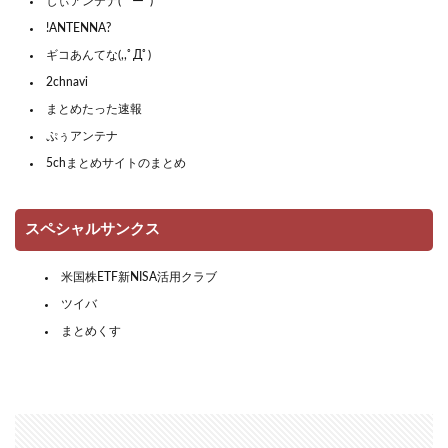
しぃアンテナ(*ﾟーﾟ)
!ANTENNA?
ギコあんてな(,,ﾟДﾟ)
2chnavi
まとめたった速報
ぷぅアンテナ
5chまとめサイトのまとめ
スペシャルサンクス
米国株ETF新NISA活用クラブ
ツイバ
まとめくす