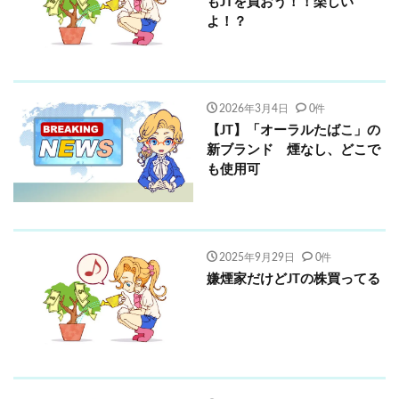
もJTを買おう！！楽しい
よ！？
2026年3月4日
0件
【JT】「オーラルたばこ」の
新ブランド 煙なし、どこで
も使用可
2025年9月29日
0件
嫌煙家だけどJTの株買ってる