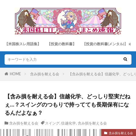
【米国株スレ用語集】
【投資の教科書】
【投資の教科書(メンタル)】
HOME
含み損を耐える会
【含み損を耐える会】信越化学、どっし
【含み損を耐える会】信越化学、どっしり堅実だね
ぇ…？スイングのつもりで持ってても長期保有にな
るんだよなぁ？
含み損を耐える会
スイング
,
信越化学
,
含み損を耐える会
含み損を耐える会