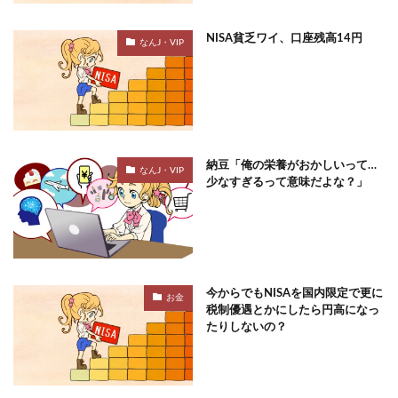
NISA貧乏ワイ、口座残高14円
なんJ・VIP
納豆「俺の栄養がおかしいって…
なんJ・VIP
少なすぎるって意味だよな？」
今からでもNISAを国内限定で更に
お金
税制優遇とかにしたら円高になっ
たりしないの？