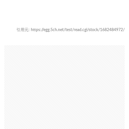
引用元: https://egg.5ch.net/test/read.cgi/stock/1682484972/