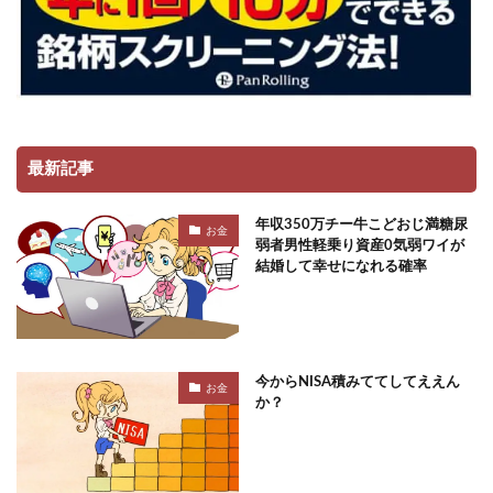
最新記事
年収350万チー牛こどおじ満糖尿
お金
弱者男性軽乗り資産0気弱ワイが
結婚して幸せになれる確率
今からNISA積みててしてええん
お金
か？