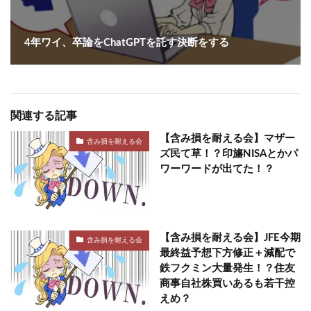
4年ワイ、卒論をChatGPTを託す決断をする
関連する記事
【含み損を耐える会】マザー
含み損を耐える会
ズ民て草！？印旛NISAとかパ
ワーワードが出てた！？
【含み損を耐える会】JFE今期
含み損を耐える会
最終益予想下方修正＋減配で
鉄フクミン大量発生！？住友
商事自社株買いあるも若干控
えめ？