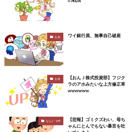
の戦法
ワイ銀行員、無事自己破産
お金
【おんＪ株式投資部】フジク
お金
ラのアホみたいな上方修正草
wwwwww
【悲報】ゴミクズわい、母ち
なんJ・VIP
ゃんにとんでもない暴言を吐