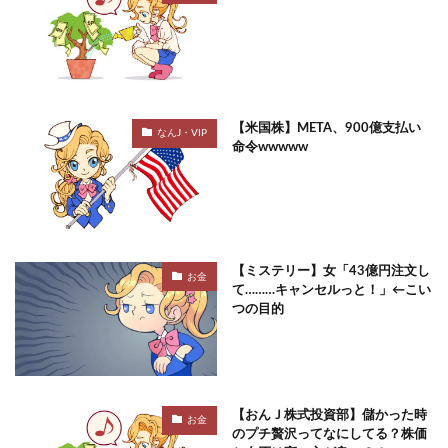
【米国株】META、900億支払い
なんJ・VIP
命令wwwww
【ミステリー】女「43億円注文し
お金
て………キャンセルっと！」←こい
つの目的
【おんＪ株式投資部】儲かった時
お金
のプチ贅沢ってなにしてる？株価