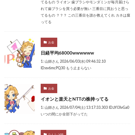
てるもの ライオン 歯ブラシやモンダミンが毎月届けら
れて歯ブラシを買う必要が無い 三番目に買おうと思っ
てるもの ？？？ この三番目を誰か教えてくれ カネは腐
ってる
お金
日経平均68000wwwwww
1: 山師さん 2026/06/03(水) 09:46:32.10
ID:ev6mcPQ30 もう止まらない
お金
イオンと楽天とNTTの株持ってる
1: 山師さん 2026/07/04(土) 13:17:33.303 ID:zYl3IvGa0
いつの間にか全部下がってた
なんJ・VIP