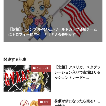
【朗報】トランプおやびんがワールドカップ優勝チーム
にトロフィー授与へ ＦＩＦＡ会長明かす
関連する記事
【悲報】アメリカ、スタグフ
なんJ・VIP
レーション入りで市場はリセ
ッショントレードへ…
株価が倍になったら売る←こ
お金