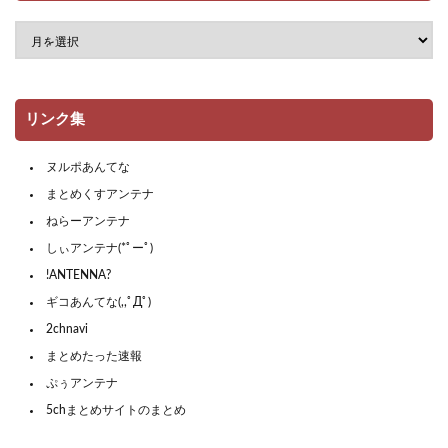
リンク集
ヌルポあんてな
まとめくすアンテナ
ねらーアンテナ
しぃアンテナ(*ﾟーﾟ)
!ANTENNA?
ギコあんてな(,,ﾟДﾟ)
2chnavi
まとめたった速報
ぷぅアンテナ
5chまとめサイトのまとめ