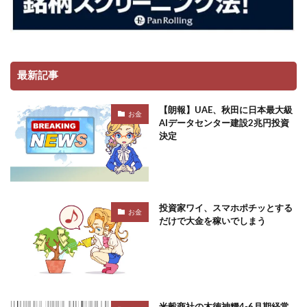
最新記事
【朗報】UAE、秋田に日本最大級
お金
AIデータセンター建設2兆円投資
決定
投資家ワイ、スマホポチッとする
お金
だけで大金を稼いでしまう