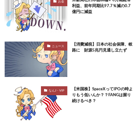
米穀商社の木徳神糧4-6月期経常
お金
利益、前年同期比97.7％減の0.7
億円に減益
【消費減税】日本の社会保障、岐
ニュース
路に 財源5兆円見通し立たず
【米国株】SpaceXってIPOの時よ
なんJ・VIP
りもう低いんか？？FANGは握り
続けるべき？