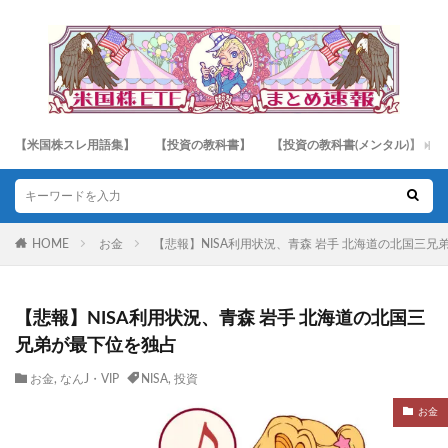
【米国株スレ用語集】
【投資の教科書】
【投資の教科書(メンタル)】
HOME
お金
【悲報】NISA利用状況、青森 岩手 北海道の北国三兄
【悲報】NISA利用状況、青森 岩手 北海道の北国三
兄弟が最下位を独占
お金
,
なんJ・VIP
NISA
,
投資
お金