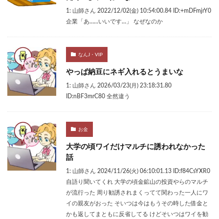
1: 山師さん 2022/12/02(金) 10:54:00.84 ID:+mDFmjrY0
企業「あ……いいです…」 なぜなのか
なんJ・VIP
やっぱ納豆にネギ入れるとうまいな
1: 山師さん 2026/03/23(月) 23:18:31.80
ID:nBF3mrC80 全然違う
お金
大学の頃ワイだけマルチに誘われなかった
話
1: 山師さん 2024/11/26(火) 06:10:01.13 ID:f84CsYXR0
自語り聞いてくれ 大学の頃金鉱山の投資やらのマルチ
が流行った 周り勧誘されまくってて関わった一人にワ
イの親友がおった そいつは今はもうその時した借金と
かも返してまともに反省してる けどそいつはワイを勧