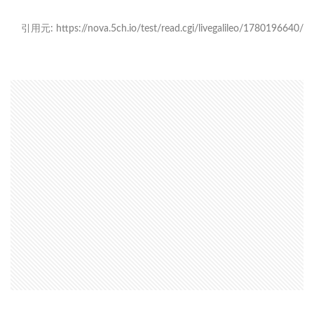
引用元: https://nova.5ch.io/test/read.cgi/livegalileo/1780196640/