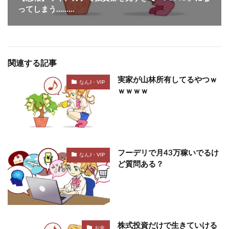
ってしまう………
関連する記事
実家が山林所有してるやつｗ
なんJ・VIP
ｗｗｗｗ
フーデリで月43万稼いでるけ
なんJ・VIP
ど質問ある？
株式投資だけで生きていける
お金