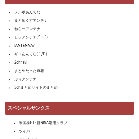
ヌルポあんてな
まとめくすアンテナ
ねらーアンテナ
しぃアンテナ(*ﾟーﾟ)
!ANTENNA?
ギコあんてな(,,ﾟДﾟ)
2chnavi
まとめたった速報
ぷぅアンテナ
5chまとめサイトのまとめ
スペシャルサンクス
米国株ETF新NISA活用クラブ
ツイバ