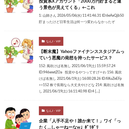
投資系Xアカウント「2000万円貯まると違
う景色が見えてくる」←これ
1: 山師さん 2026/05/06(水) 11:41:46.31 ID:6eAxQjb50
貯まったけど日常生活は何一つ変わらなかったぞ
なんJ・VIP
【断末魔】Yahooファイナンススタジアムっ
ていう悪魔の発想を持ったサービス？
152: 風吹けば名無し 2021/06/19(土) 15:59:57.24
ID:946wwtZOa 投資やるやつってすげーわ 156: 風吹
けば名無し 2021/06/19(土) 16:00:28.26 ID:fiXuZeEFp
>>152 株で長期なら大丈夫やけどな 214: 風吹けば名無
し 2021/06/19(土) 16:11:40.98 ID:4 […]
なんJ・VIP
企業「人手不足や！誰か来て！」ワイ「っ
たく…しゃーねーなw」ﾎﾟﾘﾎﾟﾘ