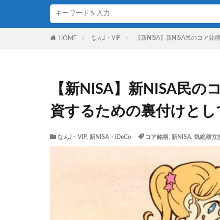
なんJ・VIP
【新NISA】新NISA民のコ
HOME
【新NISA】新NISA民
資するための裏付けとし
なんJ・VIP
,
新NISA・iDeCo
コア銘柄
,
新NISA
,
気絶積立