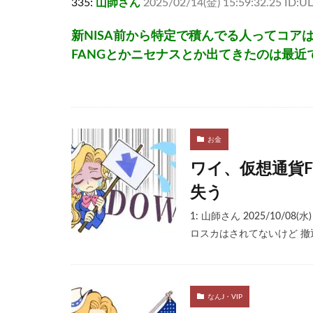
335:
山師さん
2025/02/14(金) 15:59:32.25 ID:U
新NISA前から特定で積んでる人ってコア
FANGとかニセナスとか出てきたのは最近
お金
ワイ、仮想通貨F
失う
1: 山師さん 2025/10/08(
ロスカはされてないけど 撤
なんJ・VIP