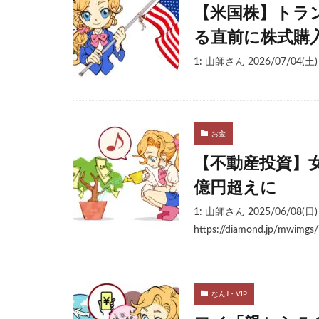
【米国株】トラ
る直前に株式購
1: 山師さん 2026/07/04(土
お金
【不動産投資】女
億円超えに
1: 山師さん 2025/06/08(日) 22
https://diamond.jp/mwimg
なんJ・VIP