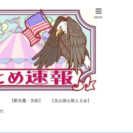
】
【断末魔・失敗】
【含み損を耐える会】
せ