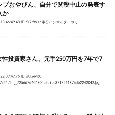
ンプおやびん、自分で関税中止の発表す
入か
) 13:46:49.48 ID:cY2jfzV+r 半分インサイダーやろ
性投資家さん、元手250万円を7年で7
:39:47.76 ID:vAlGeyjc0
s/7/2/-/img_7256d7d404804e5d9ee8717261876db2242042.jpg