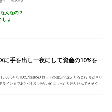
Lg2EiHm0St.V
はなんなの？
でしょ
Xに手を出し一夜にして資産の10%を
水) 13:08:34.75 ID:17xezbSi0 ロットの設定間違えとるこれ まだぎり
退ラインまであと少しや 地合い的にしっかり割り込んできそう