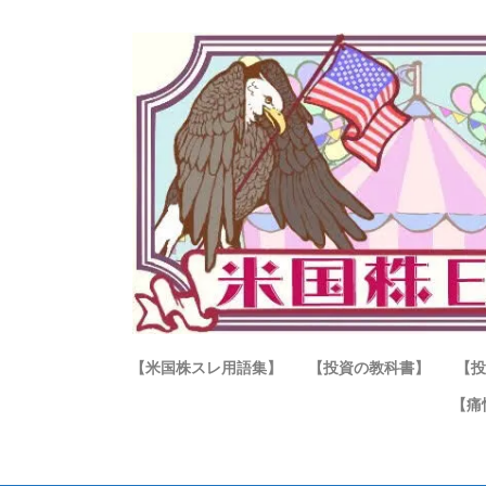
【米国株スレ用語集】
【投資の教科書】
【投
【痛