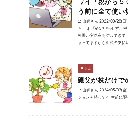
ワイ「親から５
う前に全て使い
1: 山師さん 2022/08/28(
る」 ↓ 「確定申告せず、
務署が突然家を訪ねてきて、
ゃってますから租税の支払い義
お金
親父が株だけで6
1: 山師さん 2024/05/03
ションも持ってる 生前に