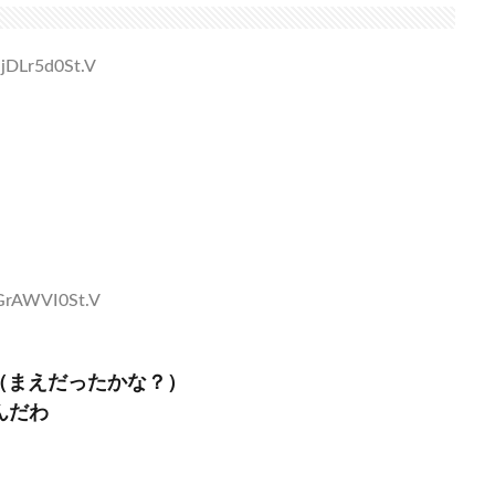
UjDLr5d0St.V
tGrAWVI0St.V
（まえだったかな？）
んだわ