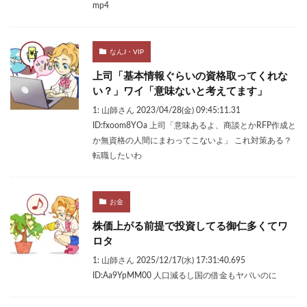
mp4
なんJ・VIP
上司「基本情報ぐらいの資格取ってくれな
い？」ワイ「意味ないと考えてます」
1: 山師さん 2023/04/28(金) 09:45:11.31
ID:fxoom8YOa 上司「意味あるよ、商談とかRFP作成と
か無資格の人間にまわってこないよ」 これ対策ある？
転職したいわ
お金
株価上がる前提で投資してる御仁多くてワ
ロタ
1: 山師さん 2025/12/17(水) 17:31:40.695
ID:Aa9YpMM00 人口減るし国の借金もヤバいのに