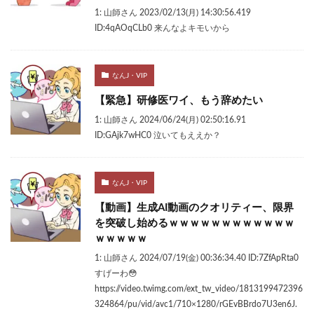
1: 山師さん 2023/02/13(月) 14:30:56.419
ID:4qAOqCLb0 来んなよキモいから
なんJ・VIP
【緊急】研修医ワイ、もう辞めたい
1: 山師さん 2024/06/24(月) 02:50:16.91
ID:GAjk7wHC0 泣いてもええか？
なんJ・VIP
【動画】生成AI動画のクオリティー、限界
を突破し始めるｗｗｗｗｗｗｗｗｗｗｗｗ
ｗｗｗｗｗ
1: 山師さん 2024/07/19(金) 00:36:34.40 ID:7ZfApRta0
すげーわ😳
https://video.twimg.com/ext_tw_video/1813199472396
324864/pu/vid/avc1/710×1280/rGEvBBrdo7U3en6J.