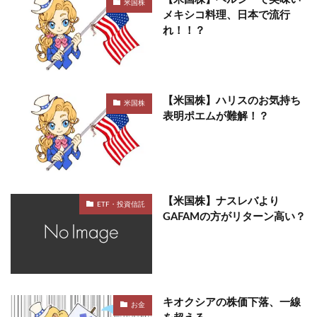
米国株
メキシコ料理、日本で流行
れ！！？
【米国株】ハリスのお気持ち
米国株
表明ポエムが難解！？
【米国株】ナスレバより
ETF・投資信託
GAFAMの方がリターン高い？
キオクシアの株価下落、一線
お金