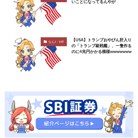
いことになってるんやが
【USA】トランプおやびん肝入り
なんJ・VIP
の「トランプ級戦艦」、一隻作る
のに4兆円かかる模様wwwwwww