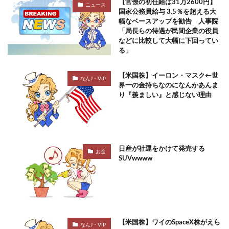
【官僚の初任給は31万2600円】
ニュース
国家公務員給与 3.5％を超える大
幅なベースアップを勧告 人事院
「局長らの待遇が民間企業の役員
などに比較して大幅に下回ってい
る」
【米国株】イーロン・マスク←世
なんJ・VIP
界一の金持ちなのになんかあんま
り『羨ましい』と感じない理由
日産が社運をかけて発売する
お金
SUVwwww
【米国株】ワイのSpaceX株がえら
なんJ・VIP