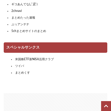
ギコあんてな(,,ﾟДﾟ)
2chnavi
まとめたった速報
ぷぅアンテナ
5chまとめサイトのまとめ
スペシャルサンクス
米国株ETF新NISA活用クラブ
ツイバ
まとめくす