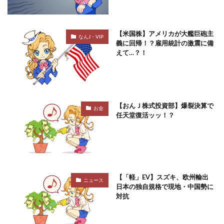
【米国株】アメリカが大艦巨砲主
なんJ・VIP
義に回帰！？雇用統計の激震に備
えて…？！
【おんＪ株式投資部】爆裂決算で
お金
任天堂復活ッッ！？
【「軽」EV】スズキ、欧州輸出
ニュース
日本の独自規格で現地・中国勢に
対抗