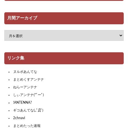
月間アーカイブ
リンク集
ヌルポあんてな
まとめくすアンテナ
ねらーアンテナ
しぃアンテナ(*ﾟーﾟ)
!ANTENNA?
ギコあんてな(,,ﾟДﾟ)
2chnavi
まとめたった速報