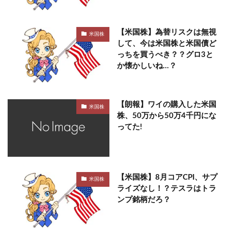
【米国株】為替リスクは無視
米国株
して、今は米国株と米国債ど
っちを買うべき？？グロ3と
か懐かしいね…？
【朗報】ワイの購入した米国
米国株
株、50万から50万4千円にな
ってた!
【米国株】8月コアCPI、サプ
米国株
ライズなし！？テスラはトラ
ンプ銘柄だろ？