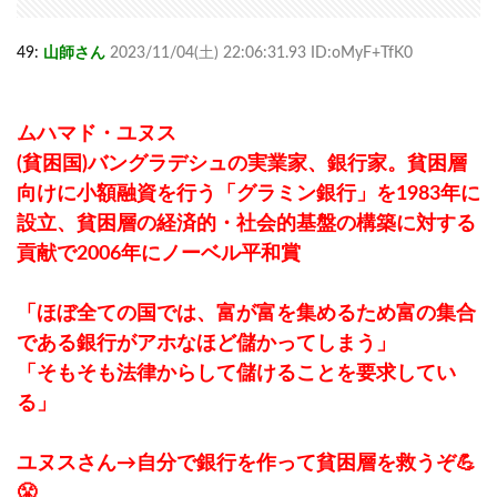
49:
山師さん
2023/11/04(土) 22:06:31.93 ID:oMyF+TfK0
ムハマド・ユヌス
(貧困国)バングラデシュの実業家、銀行家。貧困層
向けに小額融資を行う「グラミン銀行」を1983年に
設立、貧困層の経済的・社会的基盤の構築に対する
貢献で2006年にノーベル平和賞
「ほぼ全ての国では、富が富を集めるため富の集合
である銀行がアホなほど儲かってしまう」
「そもそも法律からして儲けることを要求してい
る」
ユヌスさん→自分で銀行を作って貧困層を救うぞ💪
😤