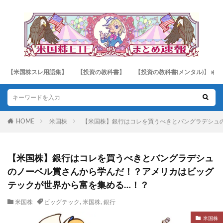
【米国株スレ用語集】
【投資の教科書】
【投資の教科書(メンタル)】
HOME
米国株
【米国株】銀行はコレを買うべきとバングラデシュ
【米国株】銀行はコレを買うべきとバングラデシュ
のノーベル賞さんから学んだ！？アメリカはビッグ
テックが世界から富を集める…！？
米国株
ビッグテック
,
米国株
,
銀行
米国株