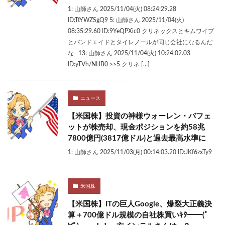
1: 山師さん 2025/11/04(火) 08:24:29.28
ID:TtYWZSgQ9 5: 山師さん 2025/11/04(火)
08:35:29.60 ID:9YeQPXic0 クリネックスとキムワイプ
とバンドエイドとタイレノールが同じ会社になるんだ
な 13: 山師さん 2025/11/04(火) 10:24:02.03
ID:yTVh/NHB0 >>5 クリネ […]
ニュース
【米国株】投資の神様ウォーレン・バフェ
ットが株売却、現金ポジションを約58兆
7800億円(3817億ドル)と過去最高水準に
1: 山師さん 2025/11/03(月) 00:14:03.20 ID:JKf6zxTy9
米国株
【米国株】ITの巨人Google、爆裂大正義決
算＋700億ドル規模の自社株買いｷﾀ━━(ﾟ