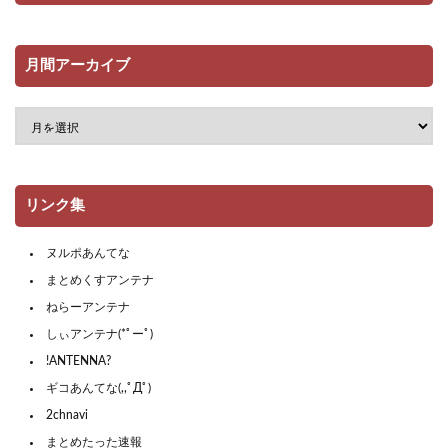
月間アーカイブ
リンク集
ヌルポあんてな
まとめくすアンテナ
ねらーアンテナ
しぃアンテナ(*ﾟーﾟ)
!ANTENNA?
ギコあんてな(,,ﾟДﾟ)
2chnavi
まとめたった速報