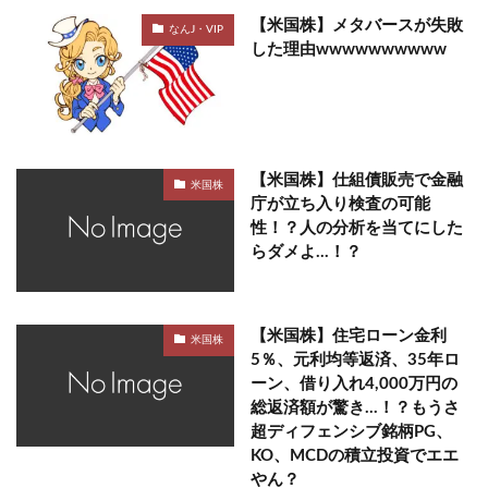
【米国株】メタバースが失敗
なんJ・VIP
した理由wwwwwwwwww
【米国株】仕組債販売で金融
米国株
庁が立ち入り検査の可能
性！？人の分析を当てにした
らダメよ…！？
【米国株】住宅ローン金利
米国株
5％、元利均等返済、35年ロ
ーン、借り入れ4,000万円の
総返済額が驚き…！？もうさ
超ディフェンシブ銘柄PG、
KO、MCDの積立投資でエエ
やん？