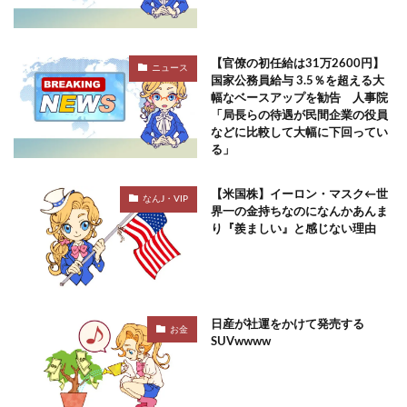
【官僚の初任給は31万2600円】
ニュース
国家公務員給与 3.5％を超える大
幅なベースアップを勧告 人事院
「局長らの待遇が民間企業の役員
などに比較して大幅に下回ってい
る」
【米国株】イーロン・マスク←世
なんJ・VIP
界一の金持ちなのになんかあんま
り『羨ましい』と感じない理由
日産が社運をかけて発売する
お金
SUVwwww