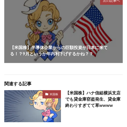
次の記事へ
【米国株】半導体企業からの巨額投資が日本に来て
る！？9月というか年内利下げするかね？？
関連する記事
【米国株】ハナ信組横浜支店
米国株
でも貸金庫窃盗発生、貸金庫
終わりすぎてて草wwww