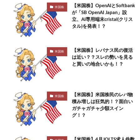
【米国株】OpenAIとSoftbank
米国株
が「SB OpenAI Japan」設
立、AI専用端末cristal(クリス
タル)を発表！？
【米国株】レバナス民の復活
米国株
は近い？？スレの勢いを見る
と買いの地合いかも！？
【米国株】米国株民のレバ物
米国株
積み増しは狂気的！？面白い
ガチャガチャ少額スイン
グ！？
【米国株】4月JOLTS求人件数