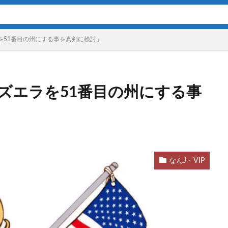
を51番目の州にする事を真剣に検討」
ズエラを51番目の州にする事
なんJ・VIP