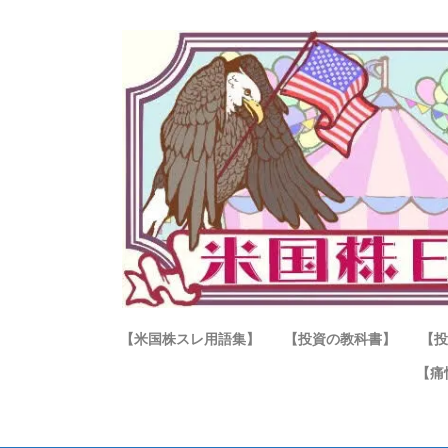
【米国株スレ用語集】
【投資の教科書】
【投
【痛