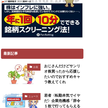
最新記事
おじさんだけどサンリ
お金
オ株買ったから応援し
たいのでおすすめキャ
ラ教えてくれ
若者〈転勤本気でイヤ
ニュース
だ〉企業危機感「辞令
１枚で行ってもらえる