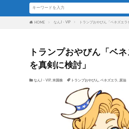
なんJ・VIP
トランプおやびん「ベネズエラ
HOME
トランプおやびん「ベネ
を真剣に検討」
なんJ・VIP
,
米国株
トランプおやびん
,
ベネズエラ
,
原油