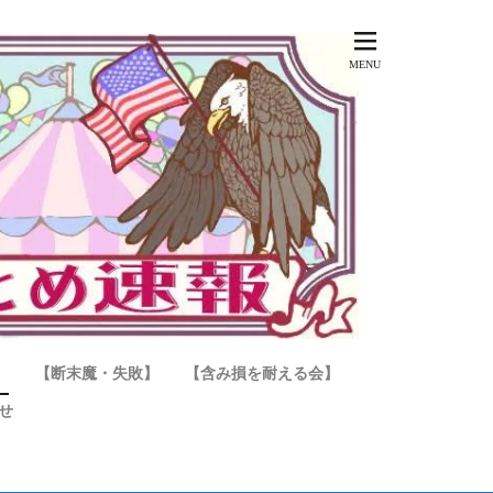
】
【断末魔・失敗】
【含み損を耐える会】
せ