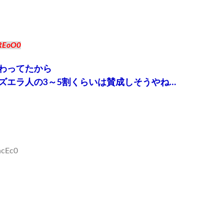
REoO0
わってたから
ズエラ人の3～5割くらいは賛成しそうやね…
ncEc0