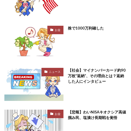
株で1000万利確した
お金
【社会】マイナンバーカード約90
ニュース
万枚“返納”、その理由とは？返納
した人にインタビュー
【悲報】わいNISAキオクシア高値
お金
掴み民、塩漬け長期戦を覚悟