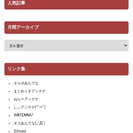
人気記事
月間アーカイブ
リンク集
ヌルポあんてな
まとめくすアンテナ
ねらーアンテナ
しぃアンテナ(*ﾟーﾟ)
!ANTENNA?
ギコあんてな(,,ﾟДﾟ)
2chnavi