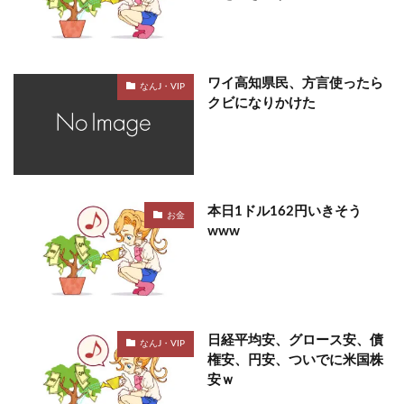
ワイ高知県民、方言使ったら
なんJ・VIP
クビになりかけた
本日1ドル162円いきそう
お金
www
日経平均安、グロース安、債
なんJ・VIP
権安、円安、ついでに米国株
安ｗ