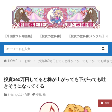
【米国株スレ用語集】
【投資の教科書】
【投資の教科書(メンタル)】
HOME
お金
投資360万円してると株が上がっても下がっても吐き
投資360万円してると株が上がっても下がっても吐
きそうになってくる
お金
,
なんJ・VIP
投資
,
株
お金