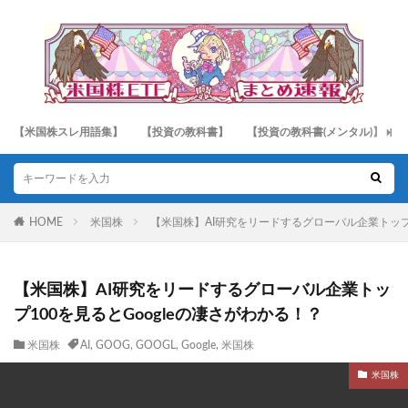
【米国株スレ用語集】
【投資の教科書】
【投資の教科書(メンタル)】
HOME
米国株
【米国株】AI研究をリードするグローバル企業トップ1
【米国株】AI研究をリードするグローバル企業トッ
プ100を見るとGoogleの凄さがわかる！？
米国株
AI
,
GOOG
,
GOOGL
,
Google
,
米国株
米国株