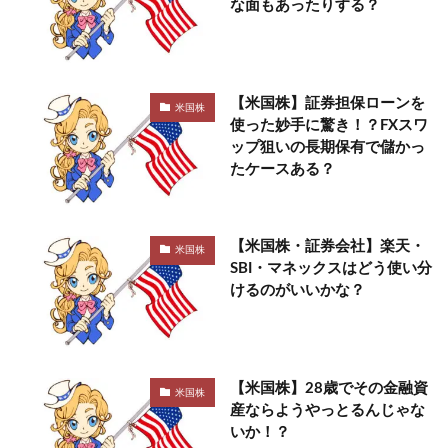
な面もあったりする？
【米国株】証券担保ローンを
米国株
使った妙手に驚き！？FXスワ
ップ狙いの長期保有で儲かっ
たケースある？
【米国株・証券会社】楽天・
米国株
SBI・マネックスはどう使い分
けるのがいいかな？
【米国株】28歳でその金融資
米国株
産ならようやっとるんじゃな
いか！？