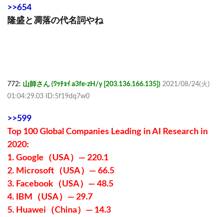
>>654
隆盛と凋落の代名詞やね
772:
山師さん (ﾜｯﾁｮｲ a3fe-zH/y [203.136.166.135])
2021/08/24(火)
01:04:29.03 ID:5f19dq7w0
>>599
Top 100 Global Companies Leading in AI Research in
2020:
1. Google（USA）— 220.1
2. Microsoft（USA）— 66.5
3. Facebook（USA）— 48.5
4. IBM（USA）— 29.7
5. Huawei（China）— 14.3