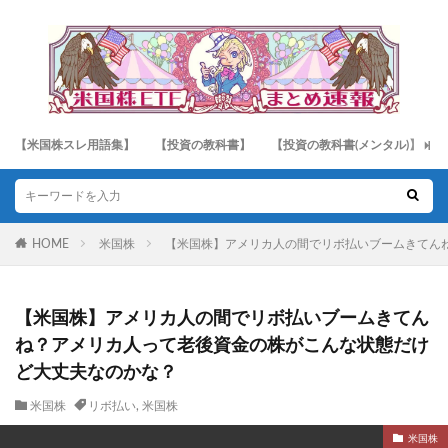
【米国株スレ用語集】
【投資の教科書】
【投資の教科書(メンタル)】
HOME
米国株
【米国株】アメリカ人の間でリボ払いブームきてん
【米国株】アメリカ人の間でリボ払いブームきてん
ね？アメリカ人って老後資金の株がこんな状態だけ
ど大丈夫なのかな？
米国株
リボ払い
,
米国株
米国株