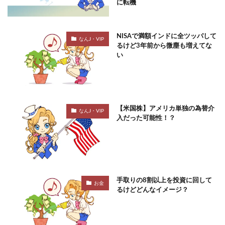
に転機
NISAで満額インドに全ツッパして
なんJ・VIP
るけど3年前から微塵も増えてな
い
【米国株】アメリカ単独の為替介
なんJ・VIP
入だった可能性！？
手取りの8割以上を投資に回して
お金
るけどどんなイメージ？