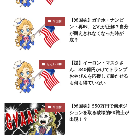
【米国株】ガチホ・ナンピ
米国株
ン・再IN、どれが正解？自分
が耐えきれなくなった時が
底？
【謎】イーロン・マスクさ
なんJ・VIP
ん、340億円かけてトランプ
おやびんを応援して勝たせる
も何も得ていない
【米国株】550万円で億ポジ
米国株
ションを取る破壊的FX戦士が
出現！？