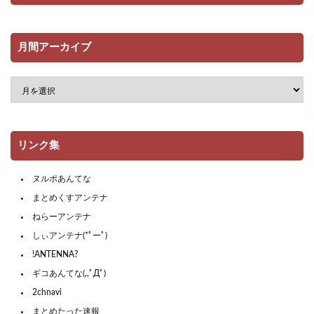
月間アーカイブ
リンク集
ヌルポあんてな
まとめくすアンテナ
ねらーアンテナ
しぃアンテナ(*ﾟーﾟ)
!ANTENNA?
ギコあんてな(,,ﾟДﾟ)
2chnavi
まとめたった速報