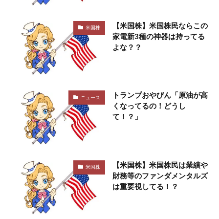
【米国株】米国株民ならこの
米国株
家電新3種の神器は持ってる
よな？？
トランプおやびん「原油が高
ニュース
くなってるの！どうし
て！？」
【米国株】米国株民は業績や
米国株
財務等のファンダメンタルズ
は重要視してる！？