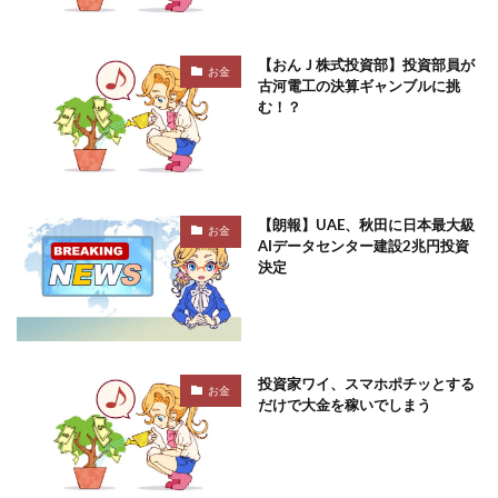
【おんＪ株式投資部】投資部員が
お金
古河電工の決算ギャンブルに挑
む！？
【朗報】UAE、秋田に日本最大級
お金
AIデータセンター建設2兆円投資
決定
投資家ワイ、スマホポチッとする
お金
だけで大金を稼いでしまう