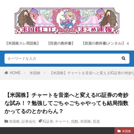
【米国株スレ用語集】
【投資の教科書】
【投資の教科書(メンタル)】
HOME
米国株
【米国株】チャートを音楽へと変えるIG証券の奇
【米国株】チャートを音楽へと変えるIG証券の奇妙
な試み！？勉強してごちゃごちゃやっても結局指数
かってるのとかわらん？
米国株
,
証券会社
IG証券
,
チャート
,
指数
,
米国株
,
音楽
米国株