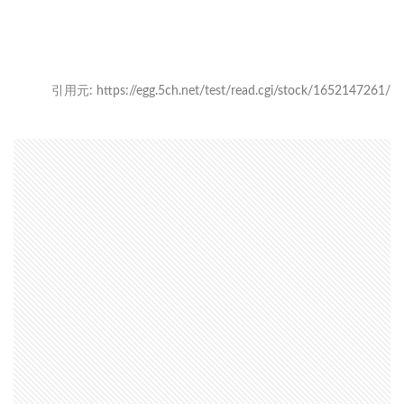
引用元: https://egg.5ch.net/test/read.cgi/stock/1652147261/