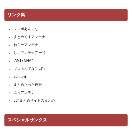
リンク集
ヌルポあんてな
まとめくすアンテナ
ねらーアンテナ
しぃアンテナ(*ﾟーﾟ)
!ANTENNA?
ギコあんてな(,,ﾟДﾟ)
2chnavi
まとめたった速報
ぷぅアンテナ
5chまとめサイトのまとめ
スペシャルサンクス