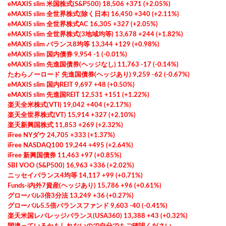
eMAXIS slim 米国株式(S&P500) 18,506 +371 (+2.05%)
eMAXIS slim 全世界株式(除く日本) 16,450 +340 (+2.11%)
eMAXIS slim 全世界株式AC 16,305 +327 (+2.05%)
eMAXIS slim 全世界株式(3地域均等) 13,678 +244 (+1.82%)
eMAXIS slim バランス8均等 13,344 +129 (+0.98%)
eMAXIS slim 国内債券 9,954 -1 (-0.01%)
eMAXIS slim 先進国債券(ヘッジなし) 11,763 -17 (-0.14%)
たわらノーロード 先進国債券(ヘッジあり) 9,259 -62 (-0.67%)
eMAXIS slim 国内REIT 9,697 +48 (+0.50%)
eMAXIS slim 先進国REIT 12,531 +151 (+1.22%)
楽天全米株式(VTI) 19,042 +404 (+2.17%)
楽天全世界株式(VT) 15,914 +327 (+2.10%)
楽天新興国株式 11,853 +269 (+2.32%)
iFree NYダウ 24,705 +333 (+1.37%)
iFree NASDAQ100 19,244 +495 (+2.64%)
iFree 新興国債券 11,463 +97 (+0.85%)
SBI VOO (S&P500) 16,963 +336 (+2.02%)
ニッセイバランス4均等 14,117 +99 (+0.71%)
Funds-i内外7資産(ヘッジあり) 15,786 +96 (+0.61%)
グローバル3倍3分法 13,249 +36 (+0.27%)
グローバル5.5倍バランスファンド 9,603 -40 (-0.41%)
楽天米国レバレッジバランス(USA360) 13,388 +43 (+0.32%)
間違っているかもしれないので自分でもご確認ください