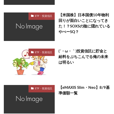
【米国株】日本国債10年物利
ETF・投資信託
回りが面白いことになってき
た！？SOXSの陰に隠れている
やべーSQ？
(´・ω・｀)投資信託に貯金と
ETF・投資信託
給料をぶちこんでる俺の未来
は明るい
【eMAXIS Slim・Neo】8/9基
ETF・投資信託
準価額一覧