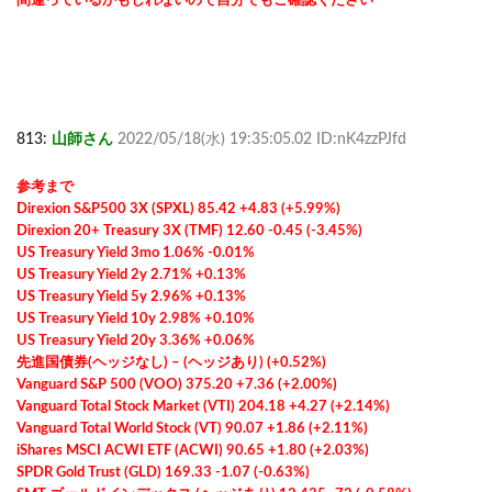
813:
山師さん
2022/05/18(水) 19:35:05.02 ID:nK4zzPJfd
参考まで
Direxion S&P500 3X (SPXL) 85.42 +4.83 (+5.99%)
Direxion 20+ Treasury 3X (TMF) 12.60 -0.45 (-3.45%)
US Treasury Yield 3mo 1.06% -0.01%
US Treasury Yield 2y 2.71% +0.13%
US Treasury Yield 5y 2.96% +0.13%
US Treasury Yield 10y 2.98% +0.10%
US Treasury Yield 20y 3.36% +0.06%
先進国債券(ヘッジなし) – (ヘッジあり) (+0.52%)
Vanguard S&P 500 (VOO) 375.20 +7.36 (+2.00%)
Vanguard Total Stock Market (VTI) 204.18 +4.27 (+2.14%)
Vanguard Total World Stock (VT) 90.07 +1.86 (+2.11%)
iShares MSCI ACWI ETF (ACWI) 90.65 +1.80 (+2.03%)
SPDR Gold Trust (GLD) 169.33 -1.07 (-0.63%)