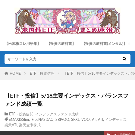
【米国株スレ用語集】
【投資の教科書】
【投資の教科書(メンタル)】
HOME
ETF・投資信託
【ETF・投信】5/18主要インデックス・
【ETF・投信】5/18主要インデックス・バランスフ
ァンド成績一覧
ETF・投資信託
,
インデックスファンド成績
eMAXISSlim
,
iFreeNASDAQ
,
SBIVOO
,
SPXL
,
VOO
,
VT
,
VTI
,
インデックス
,
楽天VTI
,
楽天全米株式