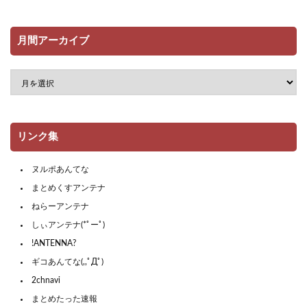
月間アーカイブ
リンク集
ヌルポあんてな
まとめくすアンテナ
ねらーアンテナ
しぃアンテナ(*ﾟーﾟ)
!ANTENNA?
ギコあんてな(,,ﾟДﾟ)
2chnavi
まとめたった速報