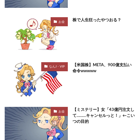
株で人生狂ったやつおる？
お金
【米国株】META、900億支払い
なんJ・VIP
命令wwwww
【ミステリー】女「43億円注文し
お金
て………キャンセルっと！」←こい
つの目的