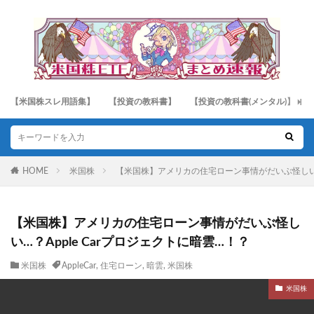
【米国株スレ用語集】
【投資の教科書】
【投資の教科書(メンタル)】
HOME
米国株
【米国株】アメリカの住宅ローン事情がだいぶ怪しい…？
【米国株】アメリカの住宅ローン事情がだいぶ怪し
い…？Apple Carプロジェクトに暗雲…！？
米国株
AppleCar
,
住宅ローン
,
暗雲
,
米国株
米国株