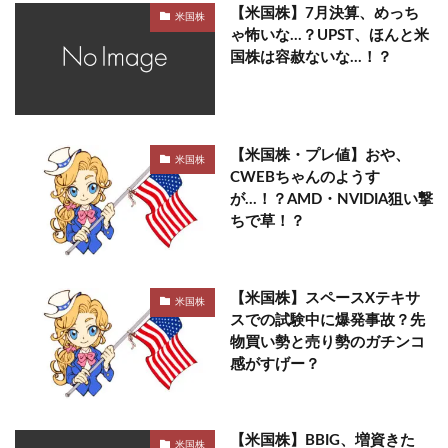
【米国株】7月決算、めっち
米国株
ゃ怖いな…？UPST、ほんと米
国株は容赦ないな…！？
【米国株・プレ値】おや、
米国株
CWEBちゃんのようす
が…！？AMD・NVIDIA狙い撃
ちで草！？
【米国株】スペースXテキサ
米国株
スでの試験中に爆発事故？先
物買い勢と売り勢のガチンコ
感がすげー？
【米国株】BBIG、増資きた
米国株