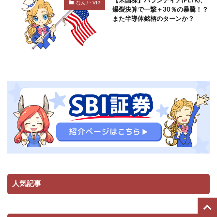
【米国株】パランティア(PLTR)、
なんJ・VIP
爆裂決算で一撃＋30％の暴騰！？
また半導体銘柄のターンか？
人気記事