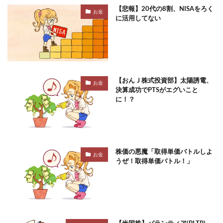
【悲報】20代の8割、NISAをろく
お金
に活用してない
【おんＪ株式投資部】太陽誘電、
お金
決算成功でPTSがエグいこと
に！？
株価の悪魔「取得単価バトルしよ
お金
うぜ！取得単価バトル！」