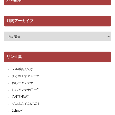
月間アーカイブ
リンク集
ヌルポあんてな
まとめくすアンテナ
ねらーアンテナ
しぃアンテナ(*ﾟーﾟ)
!ANTENNA?
ギコあんてな(,,ﾟДﾟ)
2chnavi