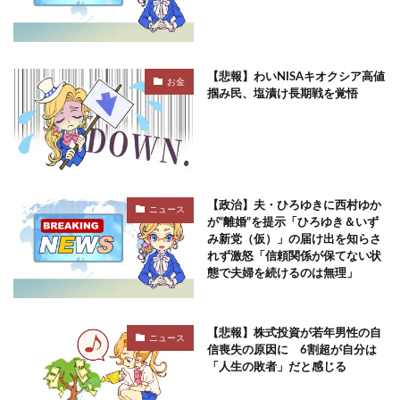
【悲報】わいNISAキオクシア高値
お金
掴み民、塩漬け長期戦を覚悟
【政治】夫・ひろゆきに西村ゆか
ニュース
が“離婚”を提示「ひろゆき＆いず
み新党（仮）」の届け出を知らさ
れず激怒「信頼関係が保てない状
態で夫婦を続けるのは無理」
【悲報】株式投資が若年男性の自
ニュース
信喪失の原因に 6割超が自分は
「人生の敗者」だと感じる