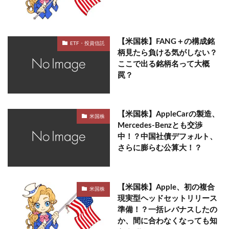
【米国株】FANG＋の構成銘
ETF・投資信託
柄見たら負ける気がしない？
ここで出る銘柄名って大概
罠？
【米国株】AppleCarの製造、
米国株
Mercedes-Benzとも交渉
中！？中国社債デフォルト、
さらに膨らむ公算大！？
【米国株】Apple、初の複合
米国株
現実型ヘッドセットリリース
準備！？一括レバナスしたの
か、間に合わなくなっても知