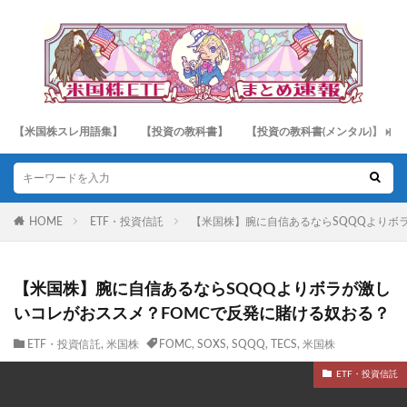
【米国株スレ用語集】
【投資の教科書】
【投資の教科書(メンタル)】
HOME
ETF・投資信託
【米国株】腕に自信あるならSQQQよりボ
【米国株】腕に自信あるならSQQQよりボラが激し
いコレがおススメ？FOMCで反発に賭ける奴おる？
ETF・投資信託
,
米国株
FOMC
,
SOXS
,
SQQQ
,
TECS
,
米国株
ETF・投資信託