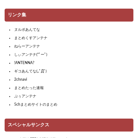
リンク集
ヌルポあんてな
まとめくすアンテナ
ねらーアンテナ
しぃアンテナ(*ﾟーﾟ)
!ANTENNA?
ギコあんてな(,,ﾟДﾟ)
2chnavi
まとめたった速報
ぷぅアンテナ
5chまとめサイトのまとめ
スペシャルサンクス