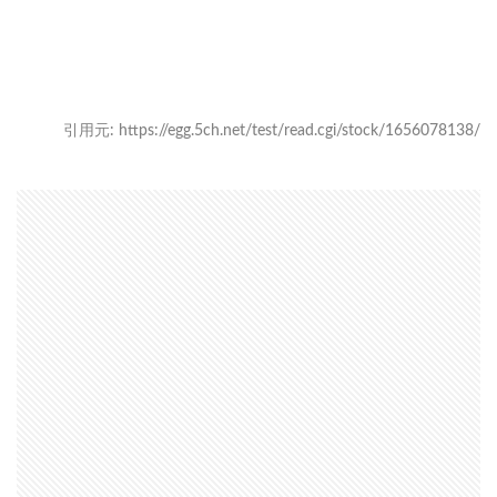
引用元: https://egg.5ch.net/test/read.cgi/stock/1656078138/