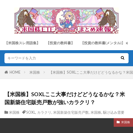
【米国株スレ用語集】
【投資の教科書】
【投資の教科書(メンタル)】
HOME
米国株
【米国株】SOXLここ大事だけどどうなるかな？米
【米国株】SOXLここ大事だけどどうなるかな？米
国新築住宅販売戸数が強いカラクリ？
米国株
SOXL
,
カラクリ
,
米国新築住宅販売戸数
,
米国株
,
駆け込み需要
米国株