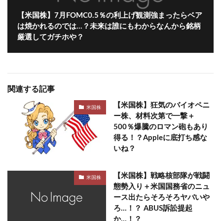
【米国株】7月FOMC0.5％の利上げ観測強まったらベア
は焼かれるのでは…？未来は誰にもわからなんから銘柄
厳選してガチホや？
関連する記事
【米国株】狂気のバイオペニ
米国株
ー株、材料次第で一撃＋
500％爆騰のロマン砲もあり
得る！？Appleに底打ち感な
いね？
【米国株】戦略核部隊が戦闘
米国株
態勢入り＋米国国務省のニュ
ース出たらそろそろヤバいや
ろ…！？ ABUS訴訟提起
か…！？