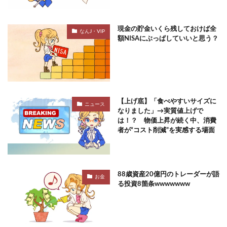
現金の貯金いくら残しておけば全
なんJ・VIP
額NISAにぶっぱしていいと思う？
【上げ底】「食べやすいサイズに
ニュース
なりました」→実質値上げで
は！？ 物価上昇が続く中、消費
者が“コスト削減”を実感する場面
88歳資産20億円のトレーダーが語
お金
る投資8箇条wwwwwww