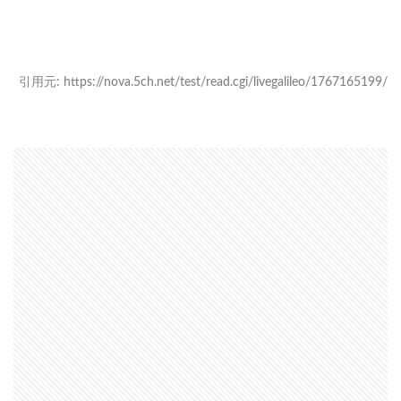
引用元: https://nova.5ch.net/test/read.cgi/livegalileo/1767165199/