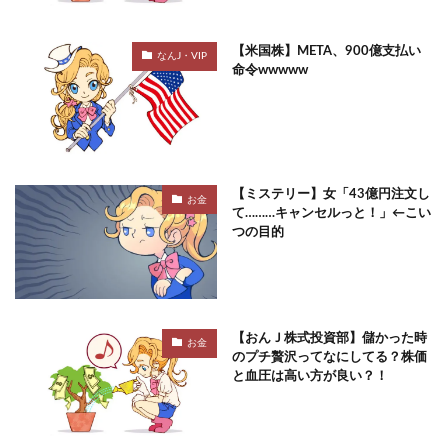
【米国株】META、900億支払い
なんJ・VIP
命令wwwww
【ミステリー】女「43億円注文し
お金
て………キャンセルっと！」←こい
つの目的
【おんＪ株式投資部】儲かった時
お金
のプチ贅沢ってなにしてる？株価
と血圧は高い方が良い？！