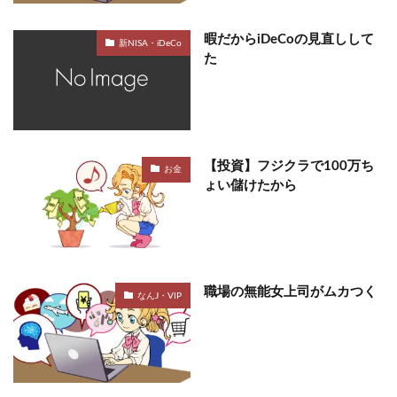
暇だからiDeCoの見直しして
新NISA・iDeCo
た
【投資】フジクラで100万ち
お金
ょい儲けたから
職場の無能女上司がムカつく
なんJ・VIP