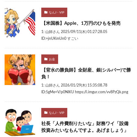
なんJ・VIP
【米国株】Apple、1万円のひもを発売
1: 山師さん 2025/09/11(木) 01:27:28.05
ID:+jnUKmUn0 すごい
お金
【背水の勝負師】全財産、銀(シルバー)で勝
負！
1: 山師さん 2026/01/29(木) 15:35:08.78
ID:5gMe+V/p0NIKU https://i.imgur.com/vv8PzQk.png
なんJ・VIP
社長「人件費削りたいな」財務ワイ「設備
投資みたいなもんですよ。あげましょう」