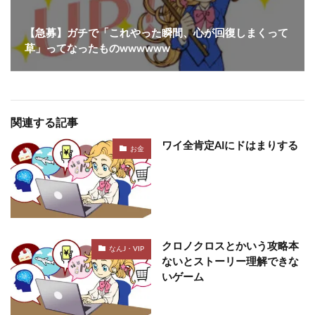
【急募】ガチで「これやった瞬間、心が回復しまくって
草」ってなったものwwwwww
関連する記事
ワイ全肯定AIにドはまりする
お金
クロノクロスとかいう攻略本
なんJ・VIP
ないとストーリー理解できな
いゲーム