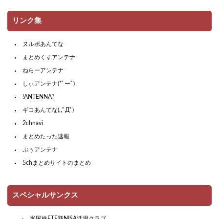
リンク集
ヌルポあんてな
まとめくすアンテナ
ねらーアンテナ
しぃアンテナ(*ﾟーﾟ)
!ANTENNA?
ギコあんてな(,,ﾟДﾟ)
2chnavi
まとめたった速報
ぷぅアンテナ
5chまとめサイトのまとめ
スペシャルサンクス
米国株ETF新NISA活用クラブ