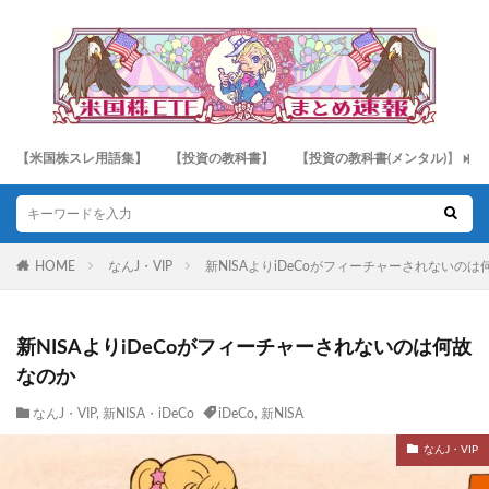
【米国株スレ用語集】
【投資の教科書】
【投資の教科書(メンタル)】
HOME
なんJ・VIP
新NISAよりiDeCoがフィーチャーされないのは
新NISAよりiDeCoがフィーチャーされないのは何故
なのか
なんJ・VIP
,
新NISA・iDeCo
iDeCo
,
新NISA
なんJ・VIP