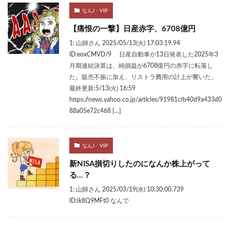
なんJ・VIP
【痛恨の一撃】日産赤字、6708億円
1: 山師さん 2025/05/13(火) 17:03:19.94
ID:eoxCMVD/9 日産自動車が13日発表した2025年3
月期連結決算は、純損益が6708億円の赤字に転落し
た。販売不振に加え、リストラ費用の計上が響いた。
最終更新:5/13(火) 16:59
https://news.yahoo.co.jp/articles/91981cfb40d9a433d0
88a05e72c468 […]
なんJ・VIP
新NISA損切りしたのになんか株上がって
る…？
1: 山師さん 2025/03/19(水) 10:30:00.739
ID:ik8Q9MFt0 なんで