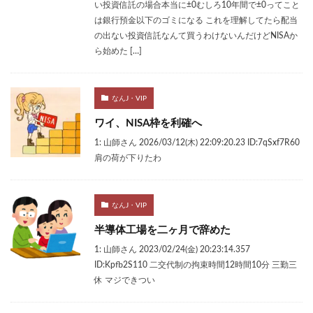
い投資信託の場合本当に±0むしろ10年間で±0ってこと
は銀行預金以下のゴミになる これを理解してたら配当
の出ない投資信託なんて買うわけないんだけどNISAか
ら始めた […]
なんJ・VIP
ワイ、NISA枠を利確へ
1: 山師さん 2026/03/12(木) 22:09:20.23 ID:7qSxf7R60
肩の荷が下りたわ
なんJ・VIP
半導体工場を二ヶ月で辞めた
1: 山師さん 2023/02/24(金) 20:23:14.357
ID:Kpfb2S110 二交代制の拘束時間12時間10分 三勤三
休 マジできつい