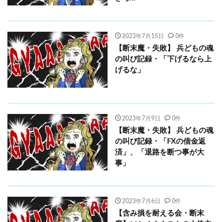
2023年7月15日
0件
【断末魔・失敗】 兵どもの魂
の叫び記録・「下げるなら上
げるな」
2023年7月9日
0件
【断末魔・失敗】 兵どもの魂
の叫び記録・「FXの借金返
済」、「退路を断つ事が大
事」
2023年7月6日
0件
【含み損を耐える会・断末