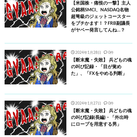
【米国株・痛恨の一撃】主人
公銘柄SMCI、NASDAQ名物
超弩級のジェットコースター
をブチかます！？FRB副議長
がヤベー発言してんね…？
2024年1月28日
0件
【断末魔・失敗】 兵どもの魂
の叫び記録・「目が覚め
た」、「FXをやめる判断」
2024年1月27日
0件
【断末魔・失敗】 兵どもの魂
の叫び記録(長編)・「外出時
にロープを用意する男」