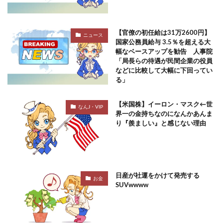
【官僚の初任給は31万2600円】
ニュース
国家公務員給与 3.5％を超える大
幅なベースアップを勧告 人事院
「局長らの待遇が民間企業の役員
などに比較して大幅に下回ってい
る」
【米国株】イーロン・マスク←世
なんJ・VIP
界一の金持ちなのになんかあんま
り『羨ましい』と感じない理由
日産が社運をかけて発売する
お金
SUVwwww