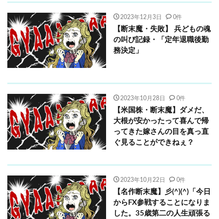
2023年12月3日
0件
【断末魔・失敗】 兵どもの魂
の叫び記録・「定年退職後勤
務決定」
2023年10月28日
0件
【米国株・断末魔】ダメだ、
大根が安かったって喜んで帰
ってきた嫁さんの目を真っ直
ぐ見ることができねぇ？
2023年10月22日
0件
【名作断末魔】彡(^)(^)「今日
からFX参戦することになりま
した。35歳第二の人生頑張る