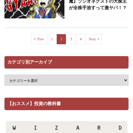
魔】ソシオネクストの大株主
が全株手放すって激ヤバ！？
Prev
1
2
3
4
Next
カテゴリ別アーカイブ
【おススメ】投資の教科書