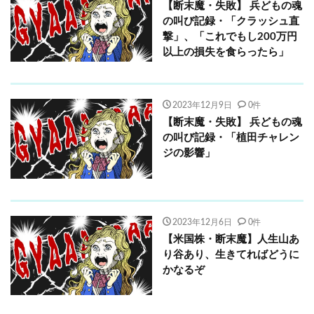
【断末魔・失敗】 兵どもの魂
の叫び記録・「クラッシュ直
撃」、「これでもし200万円
以上の損失を食らったら」
2023年12月9日
0件
【断末魔・失敗】 兵どもの魂
の叫び記録・「植田チャレン
ジの影響」
2023年12月6日
0件
【米国株・断末魔】人生山あ
り谷あり、生きてればどうに
かなるぞ