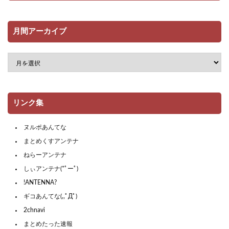
月間アーカイブ
リンク集
ヌルポあんてな
まとめくすアンテナ
ねらーアンテナ
しぃアンテナ(*ﾟーﾟ)
!ANTENNA?
ギコあんてな(,,ﾟДﾟ)
2chnavi
まとめたった速報