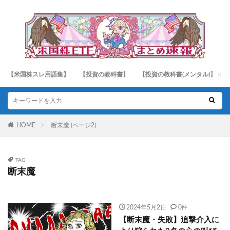
【米国株スレ用語集】
【投資の教科書】
【投資の教科書(メンタル)】
HOME
断末魔 (ページ2)
TAG
断末魔
2024年5月2日
0件
【断末魔・失敗】追撃介入に