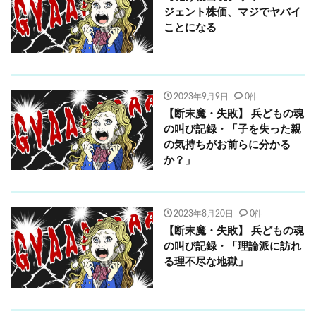
ジェント株価、マジでヤバイ
ことになる
2023年9月9日
0件
【断末魔・失敗】 兵どもの魂
の叫び記録・「子を失った親
の気持ちがお前らに分かる
か？」
2023年8月20日
0件
【断末魔・失敗】 兵どもの魂
の叫び記録・「理論派に訪れ
る理不尽な地獄」