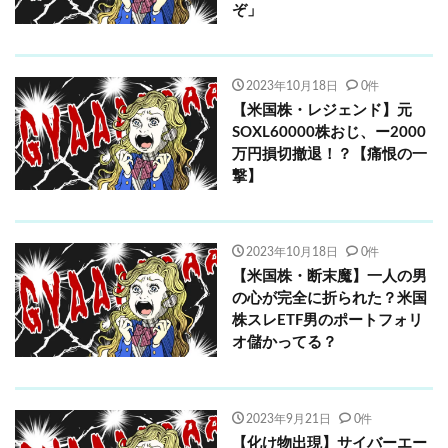
ぞ」
2023年10月18日
0件
【米国株・レジェンド】元
SOXL60000株おじ、ー2000
万円損切撤退！？【痛恨の一
撃】
2023年10月18日
0件
【米国株・断末魔】一人の男
の心が完全に折られた？米国
株スレETF男のポートフォリ
オ儲かってる？
2023年9月21日
0件
【化け物出現】サイバーエー