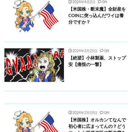
2024年4月2日
0件
【米国株・断末魔】全財産を
COINに突っ込んだワイは養
分ですか？
2024年3月25日
0件
【絶望】小林製薬、ストップ
安【痛恨の一撃】
2024年3月19日
0件
【米国株】オルカンてなんで
初心者に広まってんの？どう