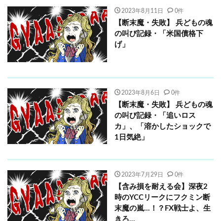
2023年8月11日
0件
【断末魔・失敗】 兵どもの魂
の叫び記録・「米国債格下
げ」
2023年8月6日
0件
【断末魔・失敗】 兵どもの魂
の叫び記録・「追いロス
カ」、「溶かしたショックで
1日気絶」
2023年7月29日
0件
【含み損を耐える会】深夜2
時のYCCリークにフクミン断
末魔の嵐…！？FX戦士よ、生
きろ…