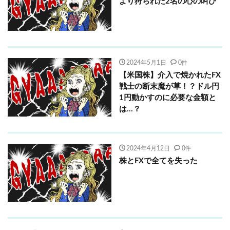
より狩られた2名の心の叫び
2024年5月1日
0件
【米国株】介入で焼かれたFX
戦士の断末魔が草！？ドル円
1円動かすのに必要な金額と
は…？
2024年4月12日
0件
株とFXで全てを失った